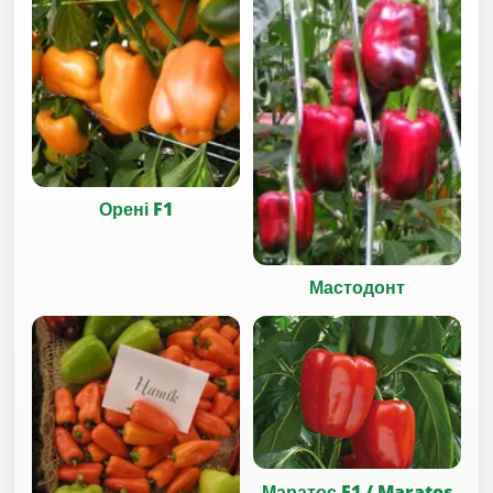
Орені F1
Мастодонт
Маратос F1 / Maratos