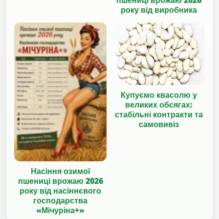
пшениці врожаю 2026
року від виробника
Купуємо квасолю у
великих обсягах:
стабільні контракти та
самовивіз
Насіння озимої
пшениці врожаю 2026
року від насіннєвого
господарства
«Мічуріна+»