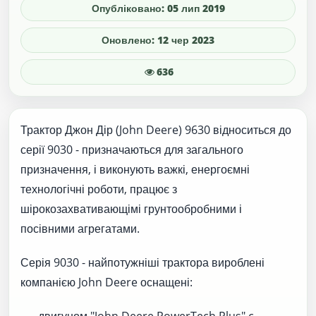
Опубліковано: 05 лип 2019
Оновлено: 12 чер 2023
636
Трактор Джон Дір (John Deere) 9630 відноситься до
серії 9030 - призначаються для загального
призначення, і виконують важкі, енергоємні
технологічні роботи, працює з
шірокозахвативающімі грунтообробними і
посівними агрегатами.
Серія 9030 - найпотужніші трактора вироблені
компанією John Deere оснащені:
- двигуном "John Deere PowerTech Plus" c