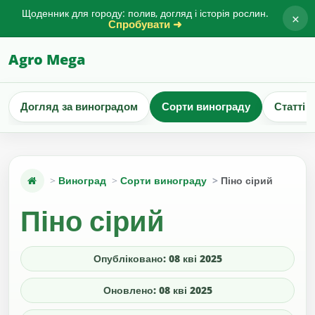
Щоденник для городу: полив, догляд і історія рослин.
×
Спробувати ➜
Agro Mega
Догляд за виноградом
Сорти винограду
Статті 
Виноград
Сорти винограду
Піно сірий
Піно сірий
Опубліковано: 08 кві 2025
Оновлено: 08 кві 2025