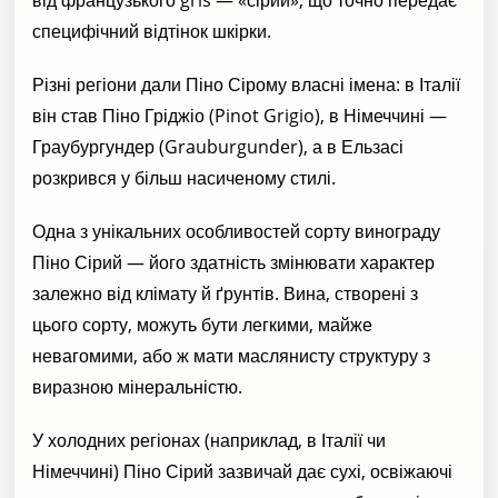
специфічний відтінок шкірки.
Різні регіони дали Піно Сірому власні імена: в Італії
він став Піно Гріджіо (Pinot Grigio), в Німеччині —
Граубургундер (Grauburgunder), а в Ельзасі
розкрився у більш насиченому стилі.
Одна з унікальних особливостей сорту винограду
Піно Сірий — його здатність змінювати характер
залежно від клімату й ґрунтів. Вина, створені з
цього сорту, можуть бути легкими, майже
невагомими, або ж мати маслянисту структуру з
виразною мінеральністю.
У холодних регіонах (наприклад, в Італії чи
Німеччині) Піно Сірий зазвичай дає сухі, освіжаючі