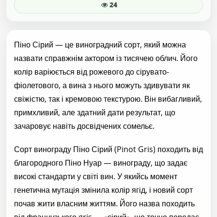
24
Піно Сірий — це виноградний сорт, який можна
назвати справжнім актором із тисячею облич. Його
колір варіюється від рожевого до сірувато-
фіолетового, а вина з нього можуть здивувати як
свіжістю, так і кремовою текстурою. Він вибагливий,
примхливий, але здатний дати результат, що
зачаровує навіть досвідчених сомельє.
Сорт винограду Піно Сірий (Pinot Gris) походить від
благородного Піно Нуар — винограду, що задає
високі стандарти у світі вин. У якийсь момент
генетична мутація змінила колір ягід, і новий сорт
почав жити власним життям. Його назва походить
від французького gris — «сірий», що точно передає