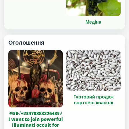
Медіна
Оголошення
Гуртовий продаж
сортової квасолі
®¥¥√+2347088322648¥√
I want to join powerful
illuminati occult for