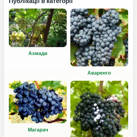
Публікації в категорії
Ахмади
Аваренго
Магарач