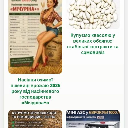
Купуємо квасолю у
великих обсягах:
стабільні контракти та
самовивіз
Насіння озимої
пшениці врожаю 2026
року від насіннєвого
господарства
«Мічуріна+»