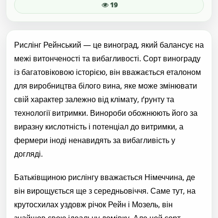
19
Рислінг Рейнський — це виноград, який балансує на
межі витонченості та вибагливості. Сорт винограду
із багатовіковою історією, він вважається еталоном
для виробництва білого вина, яке може змінювати
свій характер залежно від клімату, ґрунту та
технології витримки. Винороби обожнюють його за
виразну кислотність і потенціал до витримки, а
фермери іноді ненавидять за вибагливість у
догляді.
Батьківщиною рислінгу вважається Німеччина, де
він вирощується ще з середньовіччя. Саме тут, на
крутосхилах уздовж річок Рейн і Мозель, він
знайшов свою ідеальну домівку. Але цей сорт