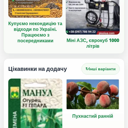
Купуємо некондицію та
відходи по Україні.
Працюємо з
Міні АЗС, єврокуб 1000
посередниками
літрів
Цікавинки на додачу
↻
Інші варіанти
Пухнастий ранній