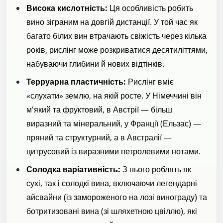
Висока кислотність:
Ця особливість робить
вино зіграним на довгій дистанції. У той час як
багато білих вин втрачають свіжість через кілька
років, рислінг може розкриватися десятиліттями,
набуваючи глибини й нових відтінків.
Терруарна пластичність:
Рислінг вміє
«слухати» землю, на якій росте. У Німеччині він
м'який та фруктовий, в Австрії — більш
виразний та мінеральний, у Франції (Ельзас) —
пряний та структурний, а в Австралії —
цитрусовий із виразними петролевими нотами.
Солодка варіативність:
З нього роблять як
сухі, так і солодкі вина, включаючи легендарні
айсвайни (із замороженого на лозі винограду) та
ботритизовані вина (зі шляхетною цвіллю), які