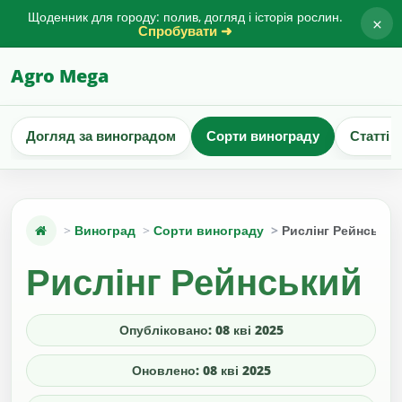
Щоденник для городу: полив, догляд і історія рослин.
×
Спробувати ➜
Agro Mega
Догляд за виноградом
Сорти винограду
Статті 
Виноград
Сорти винограду
Рислінг Рейнський
Рислінг Рейнський
Опубліковано: 08 кві 2025
Оновлено: 08 кві 2025