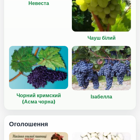
Невеста
Чауш білий
Чорний кримский
Ізабелла
(Асма чорна)
Оголошення