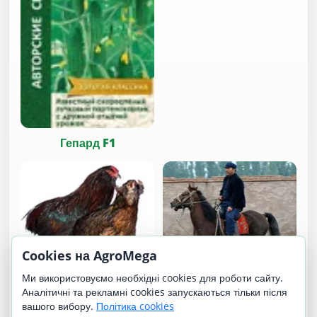
Гепард F1
Cookies на AgroMega
Ми використовуємо необхідні cookies для роботи сайту.
Янкі (Yanqi)
Аналітичні та рекламні cookies запускаються тільки після
вашого вибору.
Політика cookies
Араукана: блакитні