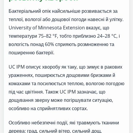
Бактеріальний опік найсильніше розвивається за
теплої, вологої або дощової погоди навесні й улітку.
University of Minnesota Extension вказує, що
температури 75–82 °F, тобто приблизно 24–28 °C, і
вологість понад 60% сприяють розмноженню та
поширенню бактерії.
UC IPM описує хворобу як таку, що зимує в ракових
ураженнях, поширюється дощовими бризками й
комахами та посилюється теплою, вологою погодою
під час цвітіння. Також UC IPM зазначає, що
дощування зверху може погіршувати ситуацію,
особливо на сприйнятливих сортах.
Особливо небезпечні події, які травмують тканини
дерева: град, сильний вітер, сильний дощ,