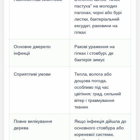
пастуха” на молодих
пагонах, чорні або бурі
листки, бактеріальний
ексудат, раковини на
гілках
Основне джерело
Ракові ураження на
інфекції
гілках і стовбурі, де
бактерія зимує
Сприятливі умови
Тепла, волога або
дощова погода,
особливо під час
цвітіння; град, сильний
вітер і травмування
тканин
Повне вилікування
Якщо інфекція дійшла до
дерева
основного стовбура або
кореневої системи,