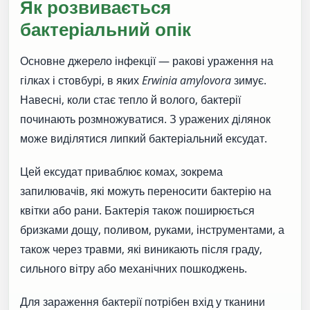
Як розвивається
бактеріальний опік
Основне джерело інфекції — ракові ураження на
гілках і стовбурі, в яких
Erwinia amylovora
зимує.
Навесні, коли стає тепло й волого, бактерії
починають розмножуватися. З уражених ділянок
може виділятися липкий бактеріальний ексудат.
Цей ексудат приваблює комах, зокрема
запилювачів, які можуть переносити бактерію на
квітки або рани. Бактерія також поширюється
бризками дощу, поливом, руками, інструментами, а
також через травми, які виникають після граду,
сильного вітру або механічних пошкоджень.
Для зараження бактерії потрібен вхід у тканини