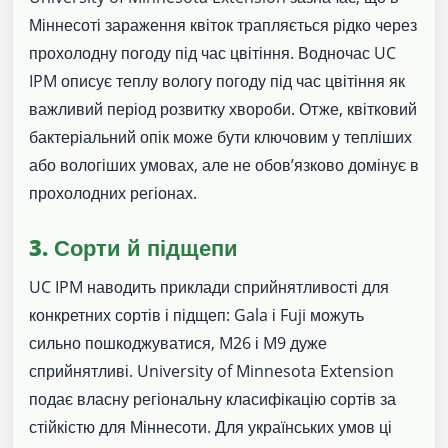
Міннесоті зараження квіток трапляється рідко через
прохолодну погоду під час цвітіння. Водночас UC
IPM описує теплу вологу погоду під час цвітіння як
важливий період розвитку хвороби. Отже, квітковий
бактеріальний опік може бути ключовим у тепліших
або вологіших умовах, але не обов’язково домінує в
прохолодних регіонах.
3. Сорти й підщепи
UC IPM наводить приклади сприйнятливості для
конкретних сортів і підщеп: Gala і Fuji можуть
сильно пошкоджуватися, M26 і M9 дуже
сприйнятливі. University of Minnesota Extension
подає власну регіональну класифікацію сортів за
стійкістю для Міннесоти. Для українських умов ці