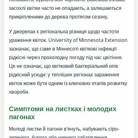
засохлі квітки часто не опадають, а залишаються
прикріпленими до дерева протягом сезону.
У джерелах є регіональна різниця щодо частоти
ураження квіток. University of Minnesota Extension
зазначає, що саме в Міннесоті квіткові інфекції
рідкісні через прохолодну погоду під час цвітіння.
Це не означає, що квітковий бактеріальний опік
рідкісний усюди: у тепліших регіонах зараження
квіток може бути одним із ключових етапів розвитку
хвороби.
Симптоми на листках і молодих
пагонах
Молоді листки й пагони в’януть, набувають сіро-
зеленого, бурого або чорного забарвлення.