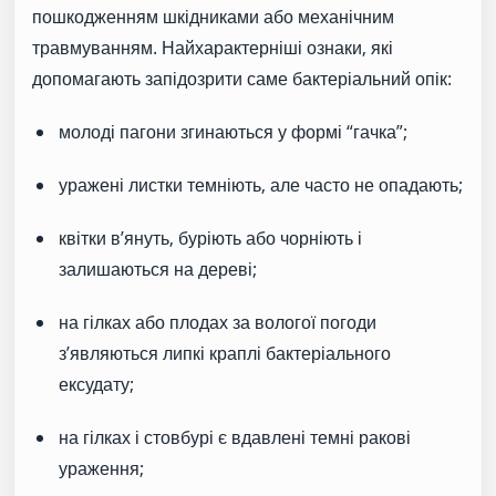
пошкодженням шкідниками або механічним
травмуванням. Найхарактерніші ознаки, які
допомагають запідозрити саме бактеріальний опік:
молоді пагони згинаються у формі “гачка”;
уражені листки темніють, але часто не опадають;
квітки в’януть, буріють або чорніють і
залишаються на дереві;
на гілках або плодах за вологої погоди
з’являються липкі краплі бактеріального
ексудату;
на гілках і стовбурі є вдавлені темні ракові
ураження;