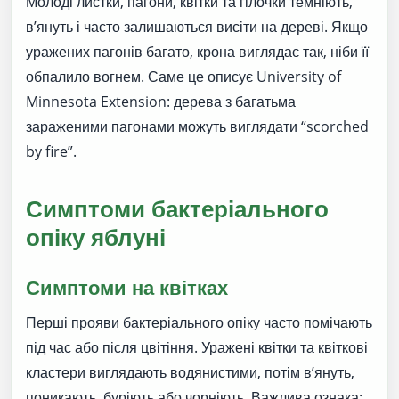
Молоді листки, пагони, квітки та гілочки темніють,
в’януть і часто залишаються висіти на дереві. Якщо
уражених пагонів багато, крона виглядає так, ніби її
обпалило вогнем. Саме це описує University of
Minnesota Extension: дерева з багатьма
зараженими пагонами можуть виглядати “scorched
by fire”.
Симптоми бактеріального
опіку яблуні
Симптоми на квітках
Перші прояви бактеріального опіку часто помічають
під час або після цвітіння. Уражені квітки та квіткові
кластери виглядають водянистими, потім в’януть,
поникають, буріють або чорніють. Важлива ознака: