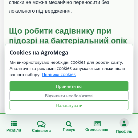
списки не можна механічно переносити без
локального підтвердження.
Що робити садівнику при
підозрі на бактеріальний опік
Cookies на AgroMega
Оглянути дерево: чи є зігнуті “гачком” молоді
Ми використовуємо необхідні cookies для роботи сайту.
пагони, чорні/бурі листки, засохлі квітки, що не
Аналітичні та рекламні cookies запускаються тільки після
опадають, бактеріальний ексудат або темні
вашого вибору.
Політика cookies
ракові ураження.
Прийняти всі
Не ігнорувати хворобу: інфекція може
Відхилити необов'язкові
просуватися з пагонів у гілки, стовбур і корені.
Налаштувати
Вирізати уражені гілки з відступом у здорову
деревину, особливо якщо це робиться в період
Пошук
Оголошення
Розділи
Спільнота
Профіль
спокою.