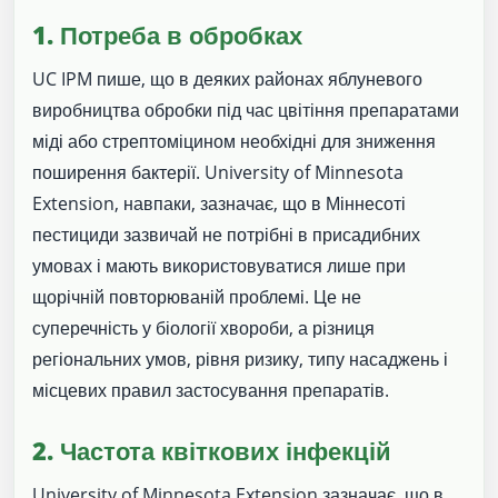
1. Потреба в обробках
UC IPM пише, що в деяких районах яблуневого
виробництва обробки під час цвітіння препаратами
міді або стрептоміцином необхідні для зниження
поширення бактерії. University of Minnesota
Extension, навпаки, зазначає, що в Міннесоті
пестициди зазвичай не потрібні в присадибних
умовах і мають використовуватися лише при
щорічній повторюваній проблемі. Це не
суперечність у біології хвороби, а різниця
регіональних умов, рівня ризику, типу насаджень і
місцевих правил застосування препаратів.
2. Частота квіткових інфекцій
University of Minnesota Extension зазначає, що в