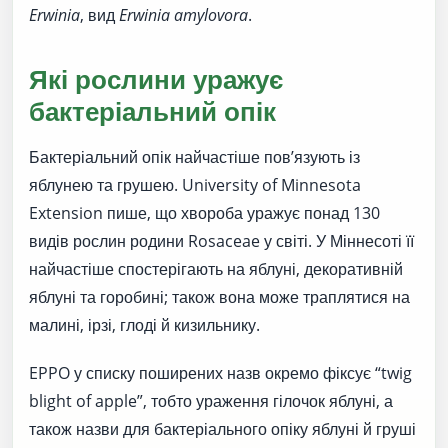
Erwinia
, вид
Erwinia amylovora
.
Які рослини уражує
бактеріальний опік
Бактеріальний опік найчастіше пов’язують із
яблунею та грушею. University of Minnesota
Extension пише, що хвороба уражує понад 130
видів рослин родини Rosaceae у світі. У Міннесоті її
найчастіше спостерігають на яблуні, декоративній
яблуні та горобині; також вона може траплятися на
малині, ірзі, глоді й кизильнику.
EPPO у списку поширених назв окремо фіксує “twig
blight of apple”, тобто ураження гілочок яблуні, а
також назви для бактеріального опіку яблуні й груші