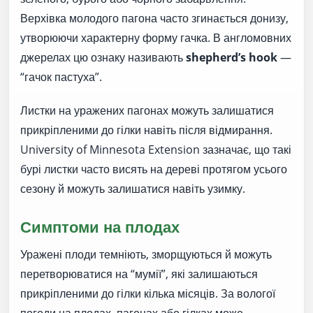
Верхівка молодого пагона часто згинається донизу,
утворюючи характерну форму гачка. В англомовних
джерелах цю ознаку називають
shepherd’s hook
—
“гачок пастуха”.
Листки на уражених пагонах можуть залишатися
прикріпленими до гілки навіть після відмирання.
University of Minnesota Extension зазначає, що такі
бурі листки часто висять на дереві протягом усього
сезону й можуть залишатися навіть узимку.
Симптоми на плодах
Уражені плоди темніють, зморщуються й можуть
перетворюватися на “мумії”, які залишаються
прикріпленими до гілки кілька місяців. За вологої
погоди на плодах, пагонах або гілках може