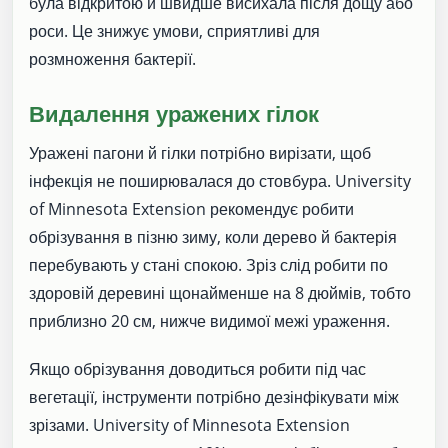
була відкритою й швидше висихала після дощу або
роси. Це знижує умови, сприятливі для
розмноження бактерії.
Видалення уражених гілок
Уражені пагони й гілки потрібно вирізати, щоб
інфекція не поширювалася до стовбура. University
of Minnesota Extension рекомендує робити
обрізування в пізню зиму, коли дерево й бактерія
перебувають у стані спокою. Зріз слід робити по
здоровій деревині щонайменше на 8 дюймів, тобто
приблизно 20 см, нижче видимої межі ураження.
Якщо обрізування доводиться робити під час
вегетації, інструменти потрібно дезінфікувати між
зрізами. University of Minnesota Extension