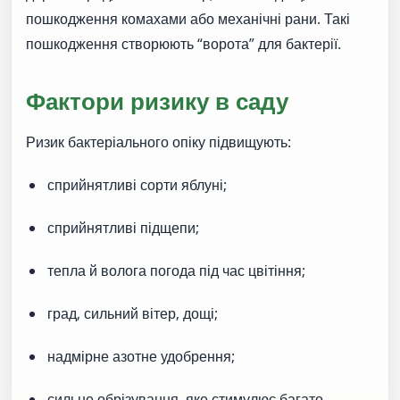
пошкодження комахами або механічні рани. Такі
пошкодження створюють “ворота” для бактерії.
Фактори ризику в саду
Ризик бактеріального опіку підвищують:
сприйнятливі сорти яблуні;
сприйнятливі підщепи;
тепла й волога погода під час цвітіння;
град, сильний вітер, дощі;
надмірне азотне удобрення;
сильне обрізування, яке стимулює багато