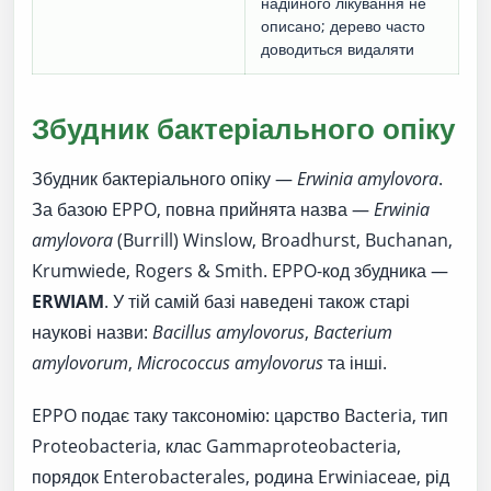
надійного лікування не
описано; дерево часто
доводиться видаляти
Збудник бактеріального опіку
Збудник бактеріального опіку —
Erwinia amylovora
.
За базою EPPO, повна прийнята назва —
Erwinia
amylovora
(Burrill) Winslow, Broadhurst, Buchanan,
Krumwiede, Rogers & Smith. EPPO-код збудника —
ERWIAM
. У тій самій базі наведені також старі
наукові назви:
Bacillus amylovorus
,
Bacterium
amylovorum
,
Micrococcus amylovorus
та інші.
EPPO подає таку таксономію: царство Bacteria, тип
Proteobacteria, клас Gammaproteobacteria,
порядок Enterobacterales, родина Erwiniaceae, рід