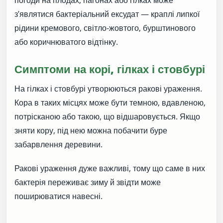
з’являтися бактеріальний ексудат — краплі липкої
рідини кремового, світло-жовтого, бурштинового
або коричнюватого відтінку.
Симптоми на корі, гілках і стовбурі
На гілках і стовбурі утворюються ракові ураження.
Кора в таких місцях може бути темною, вдавленою,
потрісканою або такою, що відшаровується. Якщо
зняти кору, під нею можна побачити буре
забарвлення деревини.
Ракові ураження дуже важливі, тому що саме в них
бактерія переживає зиму й звідти може
поширюватися навесні.