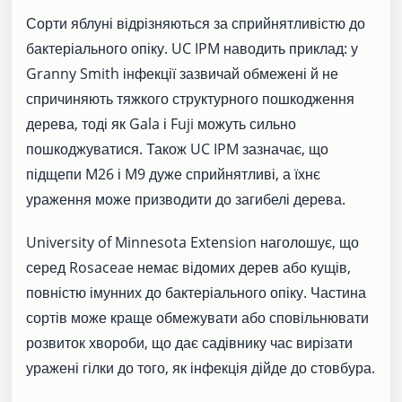
Сорти яблуні відрізняються за сприйнятливістю до
бактеріального опіку. UC IPM наводить приклад: у
Granny Smith інфекції зазвичай обмежені й не
спричиняють тяжкого структурного пошкодження
дерева, тоді як Gala і Fuji можуть сильно
пошкоджуватися. Також UC IPM зазначає, що
підщепи M26 і M9 дуже сприйнятливі, а їхнє
ураження може призводити до загибелі дерева.
University of Minnesota Extension наголошує, що
серед Rosaceae немає відомих дерев або кущів,
повністю імунних до бактеріального опіку. Частина
сортів може краще обмежувати або сповільнювати
розвиток хвороби, що дає садівнику час вирізати
уражені гілки до того, як інфекція дійде до стовбура.