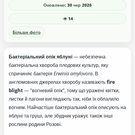
Оновлено: 30 чер 2026
14
Більше фото
Бактеріальний опік яблуні
— небезпечна
бактеріальна хвороба плодових культур, яку
спричиняє бактерія
Erwinia amylovora
. В
англомовних джерелах хворобу називають
fire
blight
— “вогневий опік”, тому що уражені квітки,
листки й пагони виглядають так, ніби їх обпалило
вогнем. Найчастіше бактеріальний опік описують на
яблуні та груші, але збудник уражує також інші
рослини родини Розові.