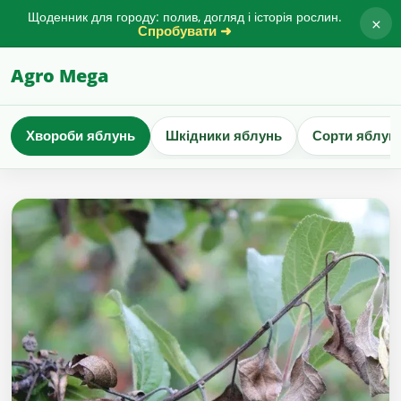
Щоденник для городу: полив, догляд і історія рослин.
×
Спробувати ➜
Agro Mega
Хвороби яблунь
Шкідники яблунь
Сорти яблун