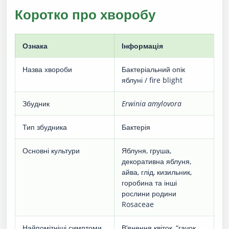
Коротко про хворобу
Ознака
Інформація
Назва хвороби
Бактеріальний опік
яблуні / fire blight
Збудник
Erwinia amylovora
Тип збудника
Бактерія
Основні культури
Яблуня, груша,
декоративна яблуня,
айва, глід, кизильник,
горобина та інші
рослини родини
Rosaceae
Найпомітніші симптоми
В’янення квіток, “гачок