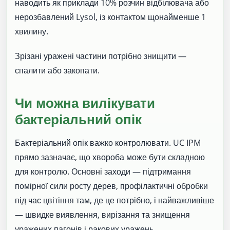
наводить як приклади 10% розчин відбілювача або
нерозбавлений Lysol, із контактом щонайменше 1
хвилину.
Зрізані уражені частини потрібно знищити —
спалити або закопати.
Чи можна вилікувати
бактеріальний опік
Бактеріальний опік важко контролювати. UC IPM
прямо зазначає, що хвороба може бути складною
для контролю. Основні заходи — підтримання
помірної сили росту дерев, профілактичні обробки
під час цвітіння там, де це потрібно, і найважливіше
— швидке виявлення, вирізання та знищення
уражених пагонів і ракових уражень.