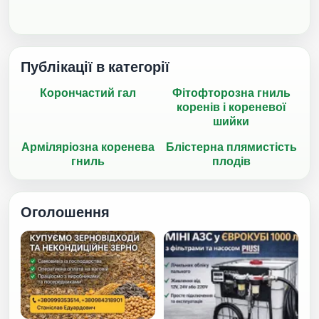
Публікації в категорії
Корончастий гал
Фітофторозна гниль
коренів і кореневої
шийки
Арміляріозна коренева
Блістерна плямистість
гниль
плодів
Оголошення