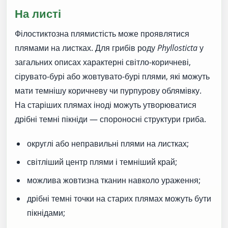
На листі
Філостиктозна плямистість може проявлятися
плямами на листках. Для грибів роду
Phyllosticta
у
загальних описах характерні світло-коричневі,
сірувато-бурі або жовтувато-бурі плями, які можуть
мати темнішу коричневу чи пурпурову облямівку.
На старіших плямах іноді можуть утворюватися
дрібні темні пікніди — спороносні структури гриба.
округлі або неправильні плями на листках;
світліший центр плями і темніший край;
можлива жовтизна тканин навколо ураження;
дрібні темні точки на старих плямах можуть бути
пікнідами;