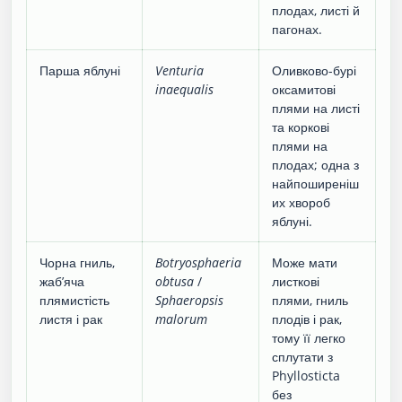
плодах, листі й
пагонах.
Парша яблуні
Venturia
Оливково-бурі
inaequalis
оксамитові
плями на листі
та коркові
плями на
плодах; одна з
найпоширеніш
их хвороб
яблуні.
Чорна гниль,
Botryosphaeria
Може мати
жаб’яча
obtusa
/
листкові
плямистість
Sphaeropsis
плями, гниль
листя і рак
malorum
плодів і рак,
тому її легко
сплутати з
Phyllosticta
без