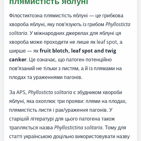
плямистість яблуні
Філостиктозна плямистість яблуні — це грибкова
хвороба яблуні, яку пов’язують із грибом
Phyllosticta
solitaria
. У міжнародних джерелах для яблуні ця
хвороба може проходити не лише як leaf spot, а
ширше — як
fruit blotch, leaf spot and twig
canker
. Це означає, що патоген потенційно
пов’язаний не тільки з листям, а й із плямами на
плодах та ураженнями пагонів.
За APS,
Phyllosticta solitaria
є збудником хвороби
яблуні, яка охоплює три прояви: плями на плодах,
плямистість листя і рак/ураження пагонів. У
старішій літературі для цього патогена також
трапляється назва
Phyllostictina solitaria
. Тому для
статті українською доцільно використовувати назву