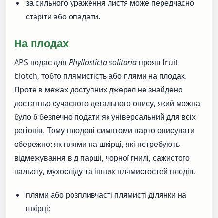
за сильного ураження листя може передчасно
старіти або опадати.
На плодах
APS подає для
Phyllosticta solitaria
прояв fruit
blotch, тобто плямистість або плями на плодах.
Проте в межах доступних джерел не знайдено
достатньо сучасного детального опису, який можна
було б безпечно подати як універсальний для всіх
регіонів. Тому плодові симптоми варто описувати
обережно: як плями на шкірці, які потребують
відмежування від парші, чорної гнилі, сажистого
нальоту, мухосліду та інших плямистостей плодів.
плями або розпливчасті плямисті ділянки на
шкірці;