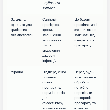
Phyllosticta
solitaria
.
Загальна
Санітарія,
Це базові
практика для
провітрювання
профілактичні
грибкових
крони,
заходи, які не
плямистостей
зменшення
залежать від
зволоження
конкретного
листя,
препарату.
видалення
джерел
інфекції.
Україна
Підтвердженої
Перед будь-
локальної
якою хімічною
схеми
обробкою
препаратів,
потрібно
норм і строків
перевірити
для
реєстрацію
філостиктозу
препарату та
яблуні в межах
етикетку.