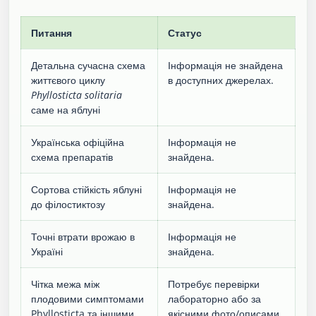
Питання
Статус
Детальна сучасна схема
Інформація не знайдена
життєвого циклу
в доступних джерелах.
Phyllosticta solitaria
саме на яблуні
Українська офіційна
Інформація не
схема препаратів
знайдена.
Сортова стійкість яблуні
Інформація не
до філостиктозу
знайдена.
Точні втрати врожаю в
Інформація не
Україні
знайдена.
Чітка межа між
Потребує перевірки
плодовими симптомами
лабораторно або за
Phyllosticta та іншими
якісними фото/описами.