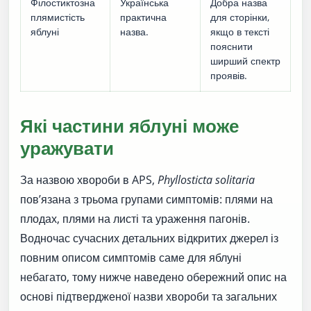
Філостиктозна
Українська
Добра назва
плямистість
практична
для сторінки,
яблуні
назва.
якщо в тексті
пояснити
ширший спектр
проявів.
Які частини яблуні може
уражувати
За назвою хвороби в APS,
Phyllosticta solitaria
пов’язана з трьома групами симптомів: плями на
плодах, плями на листі та ураження пагонів.
Водночас сучасних детальних відкритих джерел із
повним описом симптомів саме для яблуні
небагато, тому нижче наведено обережний опис на
основі підтвердженої назви хвороби та загальних