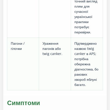
точний вигляд
плям для
сучасної
української
практики
потребує
перевірки.
Пагони /
Ураження
Підтверджено
гілочки
пагонів або
назвою twig
twig canker.
canker в APS;
потрібна
обережна
діагностика, бо
ракових
хвороб яблуні
багато.
Симптоми