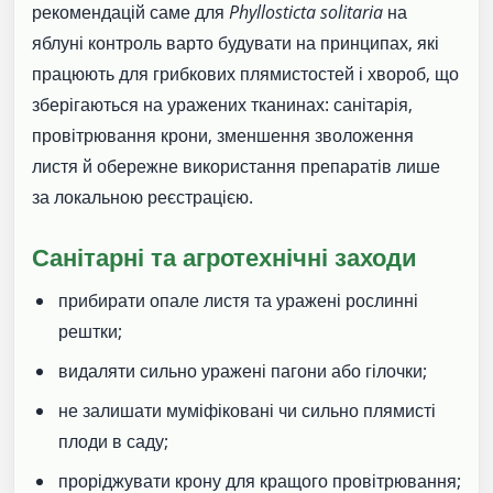
рекомендацій саме для
Phyllosticta solitaria
на
яблуні контроль варто будувати на принципах, які
працюють для грибкових плямистостей і хвороб, що
зберігаються на уражених тканинах: санітарія,
провітрювання крони, зменшення зволоження
листя й обережне використання препаратів лише
за локальною реєстрацією.
Санітарні та агротехнічні заходи
прибирати опале листя та уражені рослинні
рештки;
видаляти сильно уражені пагони або гілочки;
не залишати муміфіковані чи сильно плямисті
плоди в саду;
проріджувати крону для кращого провітрювання;