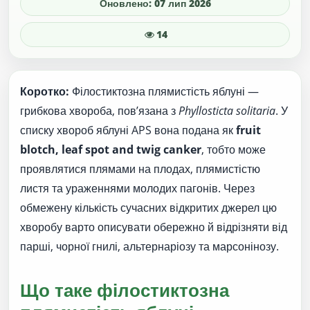
Оновлено: 07 лип 2026
14
Коротко:
Філостиктозна плямистість яблуні —
грибкова хвороба, пов’язана з
Phyllosticta solitaria
. У
списку хвороб яблуні APS вона подана як
fruit
blotch, leaf spot and twig canker
, тобто може
проявлятися плямами на плодах, плямистістю
листя та ураженнями молодих пагонів. Через
обмежену кількість сучасних відкритих джерел цю
хворобу варто описувати обережно й відрізняти від
парші, чорної гнилі, альтернаріозу та марсонінозу.
Що таке філостиктозна