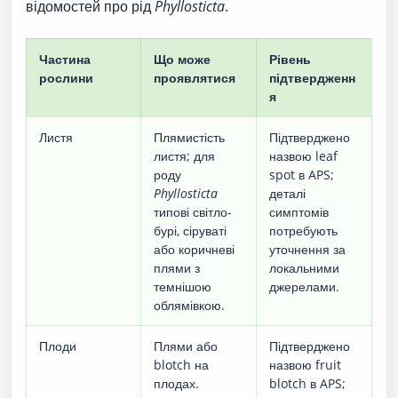
відомостей про рід
Phyllosticta
.
Частина
Що може
Рівень
рослини
проявлятися
підтвердженн
я
Листя
Плямистість
Підтверджено
листя; для
назвою leaf
роду
spot в APS;
Phyllosticta
деталі
типові світло-
симптомів
бурі, сіруваті
потребують
або коричневі
уточнення за
плями з
локальними
темнішою
джерелами.
облямівкою.
Плоди
Плями або
Підтверджено
blotch на
назвою fruit
плодах.
blotch в APS;