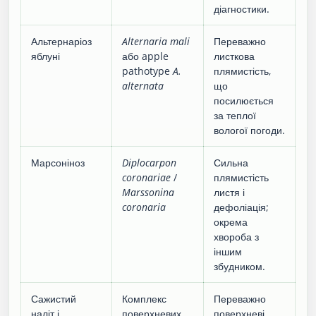
діагностики.
Альтернаріоз
Alternaria mali
Переважно
яблуні
або apple
листкова
pathotype
A.
плямистість,
alternata
що
посилюється
за теплої
вологої погоди.
Марсоніноз
Diplocarpon
Сильна
coronariae
/
плямистість
Marssonina
листя і
coronaria
дефоліація;
окрема
хвороба з
іншим
збудником.
Сажистий
Комплекс
Переважно
наліт і
поверхневих
поверхневі