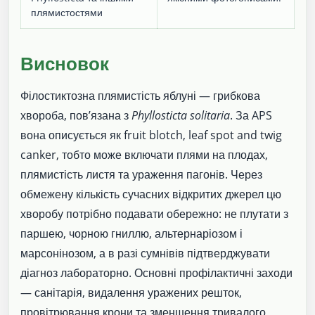
плямистостями
Висновок
Філостиктозна плямистість яблуні — грибкова
хвороба, пов’язана з
Phyllosticta solitaria
. За APS
вона описується як fruit blotch, leaf spot and twig
canker, тобто може включати плями на плодах,
плямистість листя та ураження пагонів. Через
обмежену кількість сучасних відкритих джерел цю
хворобу потрібно подавати обережно: не плутати з
паршею, чорною гниллю, альтернаріозом і
марсонінозом, а в разі сумнівів підтверджувати
діагноз лабораторно. Основні профілактичні заходи
— санітарія, видалення уражених решток,
провітрювання крони та зменшення тривалого