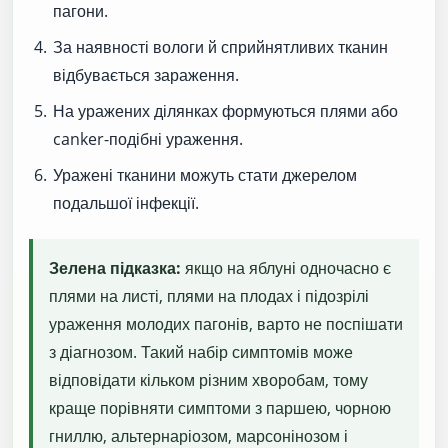
пагони.
За наявності вологи й сприйнятливих тканин
відбувається зараження.
На уражених ділянках формуються плями або
canker-подібні ураження.
Уражені тканини можуть стати джерелом
подальшої інфекції.
Зелена підказка:
якщо на яблуні одночасно є
плями на листі, плями на плодах і підозрілі
ураження молодих пагонів, варто не поспішати
з діагнозом. Такий набір симптомів може
відповідати кільком різним хворобам, тому
краще порівняти симптоми з паршею, чорною
гниллю, альтернаріозом, марсонінозом і