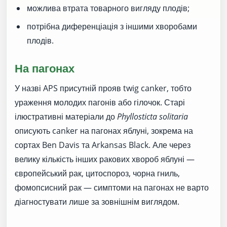
можлива втрата товарного вигляду плодів;
потрібна диференціація з іншими хворобами
плодів.
На пагонах
У назві APS присутній прояв twig canker, тобто
ураження молодих пагонів або гілочок. Старі
ілюстративні матеріали до
Phyllosticta solitaria
описують canker на пагонах яблуні, зокрема на
сортах Ben Davis та Arkansas Black. Але через
велику кількість інших ракових хвороб яблуні —
європейський рак, цитоспороз, чорна гниль,
фомопсисний рак — симптоми на пагонах не варто
діагностувати лише за зовнішнім виглядом.