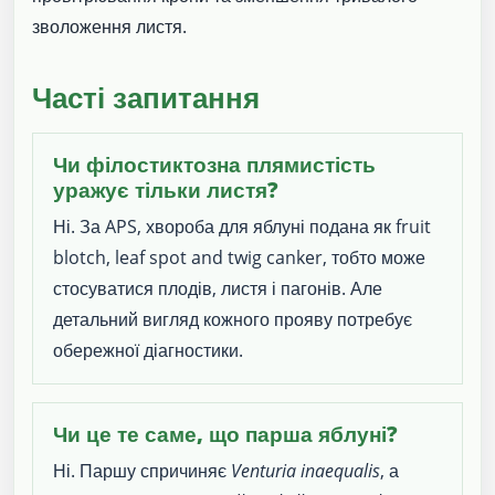
зволоження листя.
Часті запитання
Чи філостиктозна плямистість
уражує тільки листя?
Ні. За APS, хвороба для яблуні подана як fruit
blotch, leaf spot and twig canker, тобто може
стосуватися плодів, листя і пагонів. Але
детальний вигляд кожного прояву потребує
обережної діагностики.
Чи це те саме, що парша яблуні?
Ні. Паршу спричиняє
Venturia inaequalis
, а