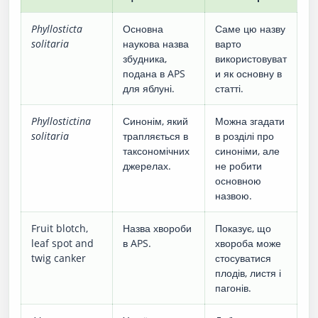
Phyllosticta
Основна
Саме цю назву
solitaria
наукова назва
варто
збудника,
використовуват
подана в APS
и як основну в
для яблуні.
статті.
Phyllostictina
Синонім, який
Можна згадати
solitaria
трапляється в
в розділі про
таксономічних
синоніми, але
джерелах.
не робити
основною
назвою.
Fruit blotch,
Назва хвороби
Показує, що
leaf spot and
в APS.
хвороба може
twig canker
стосуватися
плодів, листя і
пагонів.