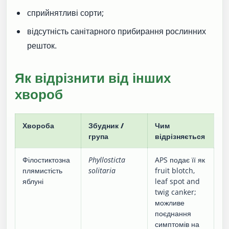
сприйнятливі сорти;
відсутність санітарного прибирання рослинних
решток.
Як відрізнити від інших
хвороб
Хвороба
Збудник /
Чим
група
відрізняється
Філостиктозна
Phyllosticta
APS подає її як
плямистість
solitaria
fruit blotch,
яблуні
leaf spot and
twig canker;
можливе
поєднання
симптомів на