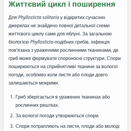
Життєвий цикл і поширення
Для
Phyllosticta solitaria
у відкритих сучасних
джерелах не знайдено повної детальної схеми
життєвого циклу саме для яблуні. За загальною
біологією
Phyllosticta
-подібних грибів, інфекція
пов’язана з ураженими рослинними тканинами, де
гриб може формувати спороносні структури. Спори
поширюються на сприйнятливі тканини за вологої
погоди, особливо коли листя або плоди довго
залишаються мокрими.
Гриб зберігається в уражених тканинах або
рослинних рештках.
За вологої погоди утворюються спори.
Спори потрапляють на листя, плоди або молоді