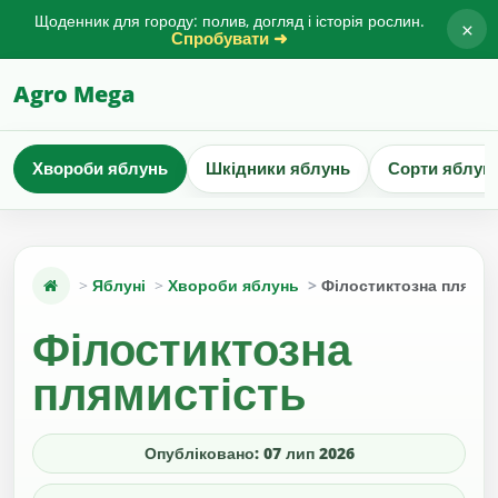
Щоденник для городу: полив, догляд і історія рослин.
×
Спробувати ➜
Agro Mega
Хвороби яблунь
Шкідники яблунь
Сорти яблун
Яблуні
Хвороби яблунь
Філостиктозна плямис
Філостиктозна
плямистість
Опубліковано: 07 лип 2026