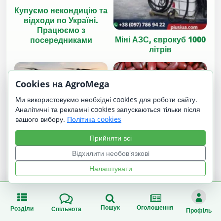
Купуємо некондицію та
відходи по Україні.
Працюємо з
Міні АЗС, єврокуб 1000
посередниками
літрів
Cookies на AgroMega
Ми використовуємо необхідні cookies для роботи сайту.
Аналітичні та рекламні cookies запускаються тільки після
вашого вибору.
Політика cookies
Прийняти всі
Продаж сортової
Обробка полів
квасолі гуртовими
Відхилити необов'язкові
агродронами —
партіями
сучасне рішення для
Налаштувати
точного землеробства
Пошук
Оголошення
Розділи
Спільнота
Профіль
Цікавинки на додачу
↻
Інші варіанти