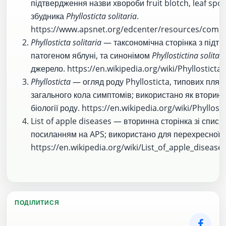
підтвердження назви хвороби fruit blotch, leaf spot
збудника
Phyllosticta solitaria
.
https://www.apsnet.org/edcenter/resources/com
Phyllosticta solitaria
— таксономічна сторінка з підт
патогеном яблуні, та синонімом
Phyllostictina solitari
джерело.
https://en.wikipedia.org/wiki/Phyllosticta_
Phyllosticta
— огляд роду Phyllosticta, типових плям
загального кола симптомів; використано як вторин
біології роду.
https://en.wikipedia.org/wiki/Phyllosti
List of apple diseases — вторинна сторінка зі списк
посиланням на APS; використано для перехресної п
https://en.wikipedia.org/wiki/List_of_apple_disease
ПОДІЛИТИСЯ