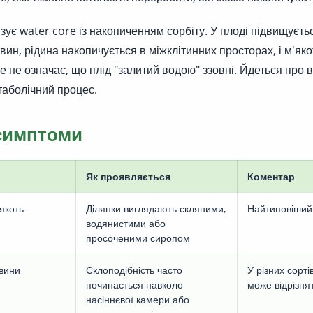
зує water core із накопиченням сорбіту. У плоді підвищуєть
ин, рідина накопичується в міжклітинних просторах, і м'яко
е не означає, що плід "залитий водою" ззовні. Йдеться про 
таболічний процес.
симптоми
Як проявляється
Коментар
якоть
Ділянки виглядають скляними,
Найтиповіший
водянистими або
просоченими сиропом
евини
Склоподібність часто
У різних сорт
починається навколо
може відрізня
насіннєвої камери або