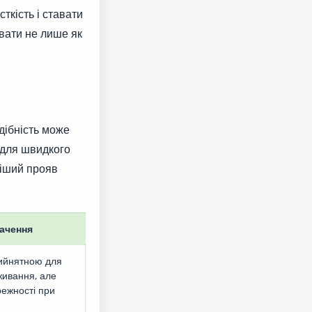
ткість і ставати
вати не лише як
.
дібність може
 для швидкого
ніший прояв
ачення
ийнятною для
живання, але
ежності при