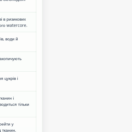
і в ризикових
ого watercore.
в, води й
накопичують
 цукрів і
канин і
водиться тільки
рейти у
 тканин.