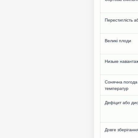
Перестиглість а
Великі плоди
Низьке наванта
Сонячна погода 
температур
Дефіцит або ди
Довге зберігання