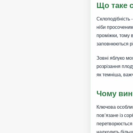
Що таке 
Склоподібність -
ніби просоченим
проміжки, тому 
заповнюються рі
Зовні яблуко мо
розрізання плод
як темніша, важ
Чому вин
Ключова особлив
пов'язане із сор
перетворюється 
надходить більш