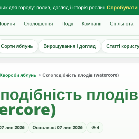
Спробувати
ик для городу: полив, догляд і історія рослин.
Новини
Оголошення
Події
Компанії
Спільнота
Сорти яблунь
Вирощування і догляд
Статті корист
Хвороби яблунь
Склоподібність плодів (watercore)
подібність плодів
ercore)
07 лип 2026
Оновлено: 07 лип 2026
4