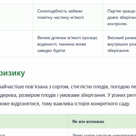
Склоподібність займає
Партію краще 
помітну частину м'якоті
довге зберіга
контролю.
Великі ділянки м'якоті прозорі,
Високий ризик
водянисті, тканина може
внутрішніх роз
швидко буріти
зберігання.
ризику
найчастіше пов'язана з сортом, стиглістю плодів, погодою п
ерева, розміром плодів і умовами зберігання. У різних регі
оже відрізнятися, тому важлива історія конкретного саду.
Як він впливає
сть
Деякі сорти частіше накопичуют