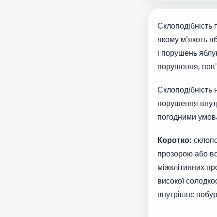
Склоподібність 
якому м'якоть я
і порушень яблу
порушення, пов'
Склоподібність 
порушення внутр
погодними умова
Коротко:
склопод
прозорою або во
міжклітинних пр
високої солодкос
внутрішнє побур