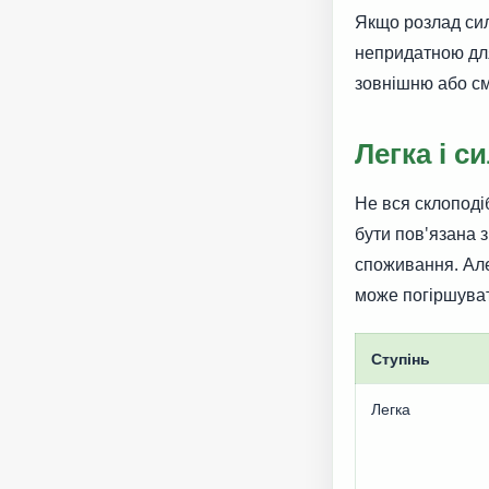
Якщо розлад сил
непридатною для
зовнішню або сма
Легка і с
Не вся склоподі
бути пов'язана 
споживання. Але
може погіршуват
Ступінь
Легка