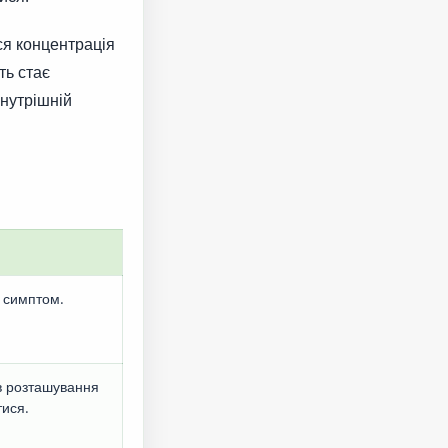
ся концентрація
ть стає
внутрішній
 симптом.
ів розташування
тися.