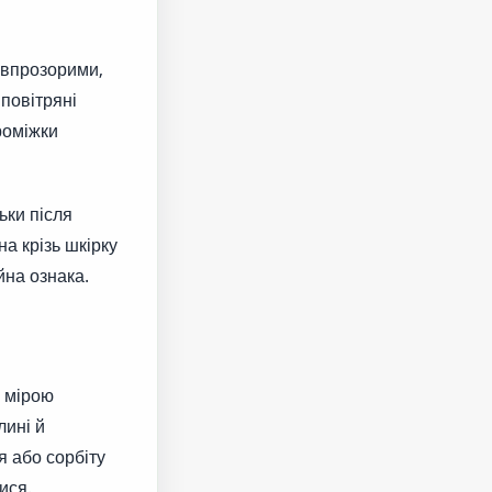
півпрозорими,
повітряні
роміжки
ьки після
а крізь шкірку
йна ознака.
ю мірою
лині й
я або сорбіту
ися.