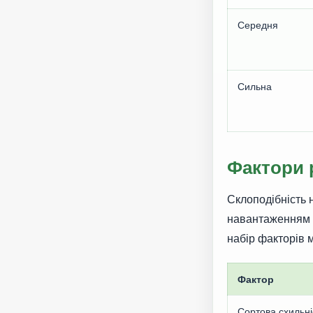
Середня
Сильна
Фактори 
Склоподібність 
навантаженням д
набір факторів м
Фактор
Сортова схильні