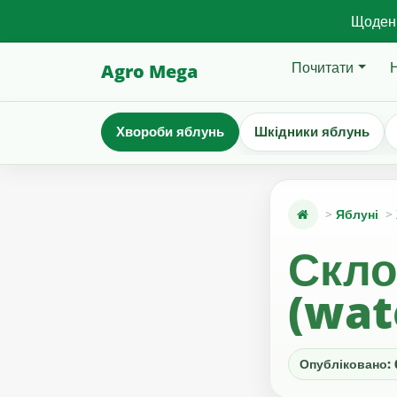
Щоденн
Почитати
Agro Mega
Хвороби яблунь
Шкідники яблунь
Яблуні
Скло
(wat
Опубліковано: 