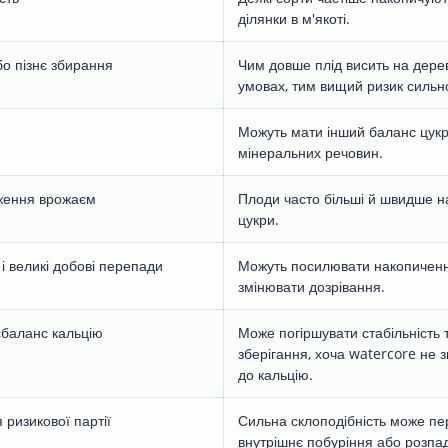
ділянки в м'якоті.
бо пізнє збирання
Чим довше плід висить на дерев
умовах, тим вищий ризик сильн
Можуть мати інший баланс цукрі
мінеральних речовин.
ження врожаєм
Плоди часто більші й швидше 
цукри.
і великі добові перепади
Можуть посилювати накопичення
змінювати дозрівання.
сбаланс кальцію
Може погіршувати стабільність т
зберігання, хоча watercore не з
до кальцію.
 ризикової партії
Сильна склоподібність може пе
внутрішнє побуріння або розпад