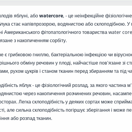
плодів яблуні, або
watercore
, - це неінфекційне фізіологіч
блука стає напівпрозорою, водянистою або склоподібною. У 
ні Американського фітопатологічного товариства water cor
язане з накопиченням сорбіту.
не є грибковою гниллю, бактеріальною інфекцією чи вірусн
ішнього обміну речовин у плоді, найчастіше пов'язане зі ст
ми, рухом цукрів і станом тканин перед збиранням та під ча
ібність яблук - це фізіологічний розлад, за якого частина м'
дянистою через накопичення розчинених речовин, насампер
осторах. Легка склоподібність у деяких сортах може сприйм
ті, але сильна склоподібність погіршує зберігання і може п
іння або розпад тканин.