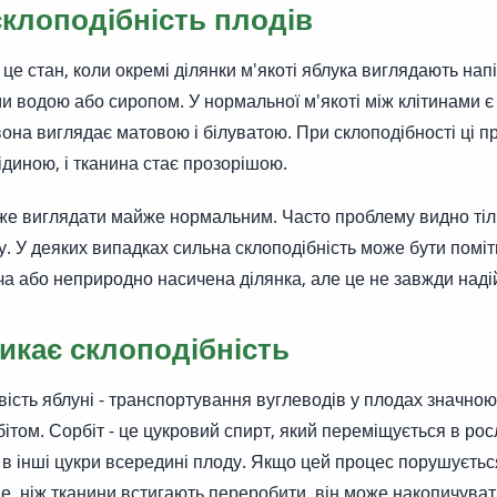
склоподібність плодів
 це стан, коли окремі ділянки м'якоті яблука виглядають на
и водою або сиропом. У нормальної м'якоті між клітинами є 
вона виглядає матовою і білуватою. При склоподібності ці п
диною, і тканина стає прозорішою.
же виглядати майже нормальним. Часто проблему видно тіл
у. У деяких випадках сильна склоподібність може бути помітн
ча або неприродно насичена ділянка, але це не завжди наді
икає склоподібність
ість яблуні - транспортування вуглеводів у плодах значно
бітом. Сорбіт - це цукровий спирт, який переміщується в рос
в інші цукри всередині плоду. Якщо цей процес порушуєтьс
е, ніж тканини встигають переробити, він може накопичуват