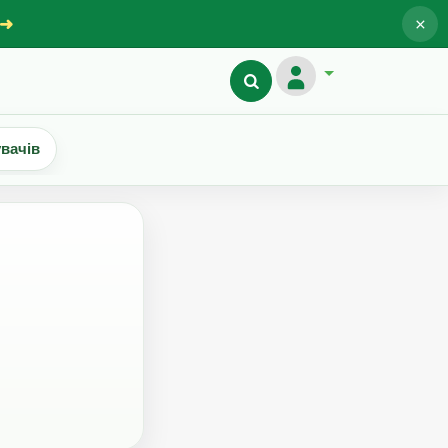
×
 ➜
увачів