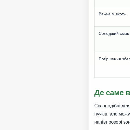
Важча м'якоть
Солодший смак
Погіршення збер
Де саме в
Склоподібні діл
пучків, але можу
напівпрозорі зон