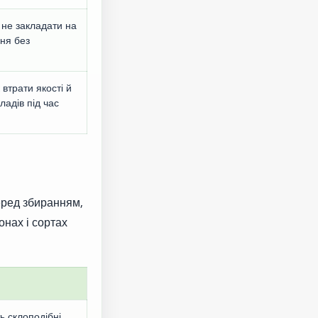
не закладати на
ння без
 втрати якості й
ладів під час
еред збиранням,
онах і сортах
ь склоподібні