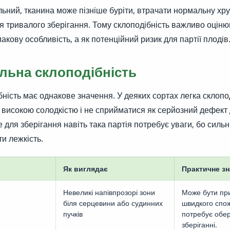
ьний, тканина може пізніше буріти, втрачати нормальну хрус
 тривалого зберігання. Тому склоподібність важливо оціню
кову особливість, а як потенційний ризик для партії плодів
ильна склоподібність
бність має однакове значення. У деяких сортах легка склопо
з високою солодкістю і не сприйматися як серйозний дефект
 для зберігання навіть така партія потребує уваги, бо силь
и лежкість.
Як виглядає
Практичне зн
Невеликі напівпрозорі зони
Може бути пр
біля серцевини або судинних
швидкого спо
пучків
потребує обер
зберіганні.