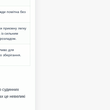
жди помітна без
ти приємну легку
ь із сильним
 розладом.
ливо для
о зберігання.
ь
о судинних
ах це невеликі