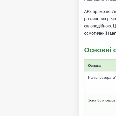
APS прямо пов'я
розчинених речов
склоподібною. Ц
осмотичний і ме
Основні 
Ознака
Напівпрозора м'
Зона біля серц