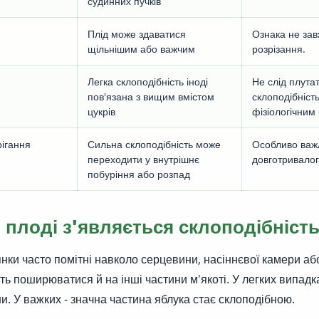
судинних пучків
Плід може здаватися
Ознака не зав
щільнішим або важчим
розрізання.
Легка склоподібність іноді
Не слід плута
пов'язана з вищим вмістом
склоподібніст
цукрів
фізіологічним
ігання
Сильна склоподібність може
Особливо важ
переходити у внутрішнє
довготривалог
побуріння або розпад
 плоді з'являється склоподібніст
янки часто помітні навколо серцевини, насіннєвої камери аб
ть поширюватися й на інші частини м'якоті. У легких випадк
и. У важких - значна частина яблука стає склоподібною.