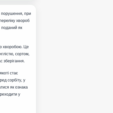
не порушення, при
переліку хвороб
e поданий як
ою хворобою. Це
иглістю, сортом,
с зберігання.
якоті стає
ед сорбіту, у
атися як ознака
ереходити у