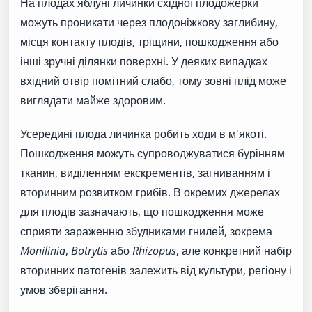
На плодах яблуні личинки східної плодожерки
можуть проникати через плодоніжкову заглибину,
місця контакту плодів, тріщини, пошкодження або
інші зручні ділянки поверхні. У деяких випадках
вхідний отвір помітний слабо, тому зовні плід може
виглядати майже здоровим.
Усередині плода личинка робить ходи в м'якоті.
Пошкодження можуть супроводжуватися бурінням
тканин, виділенням екскрементів, загниванням і
вторинним розвитком грибів. В окремих джерелах
для плодів зазначають, що пошкодження може
сприяти зараженню збудниками гнилей, зокрема
Monilinia
,
Botrytis
або
Rhizopus
, але конкретний набір
вторинних патогенів залежить від культури, регіону і
умов зберігання.