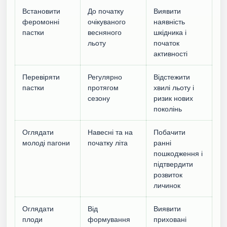
Встановити
До початку
Виявити
феромонні
очікуваного
наявність
пастки
весняного
шкідника і
льоту
початок
активності
Перевіряти
Регулярно
Відстежити
пастки
протягом
хвилі льоту і
сезону
ризик нових
поколінь
Оглядати
Навесні та на
Побачити
молоді пагони
початку літа
ранні
пошкодження і
підтвердити
розвиток
личинок
Оглядати
Від
Виявити
плоди
формування
приховані