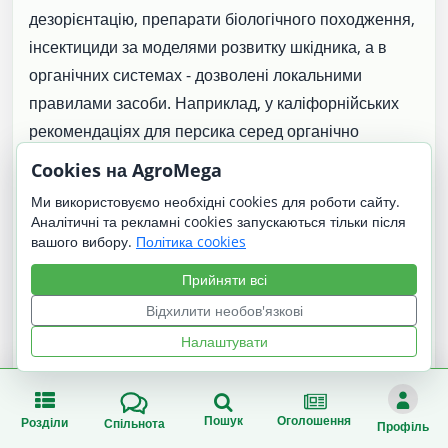
дезорієнтацію, препарати біологічного походження,
інсектициди за моделями розвитку шкідника, а в
органічних системах - дозволені локальними
правилами засоби. Наприклад, у каліфорнійських
рекомендаціях для персика серед органічно
прийнятних інструментів згадуються феромонні
Cookies на AgroMega
методи, підтримка природних ворогів і окремі
Ми використовуємо необхідні cookies для роботи сайту.
дозволені формуляції спіносаду. Це регіональний
Аналітичні та рекламні cookies запускаються тільки після
приклад, а не універсальна рекомендація для всіх
вашого вибору.
Політика cookies
країн і культур.
Прийняти всі
Відхилити необов'язкові
Налаштувати
Важливо щодо препаратів:
інформація про
захист рослин у цій статті має довідковий
Пошук
Оголошення
Розділи
Спільнота
Профіль
характер. Перед застосуванням будь-якого