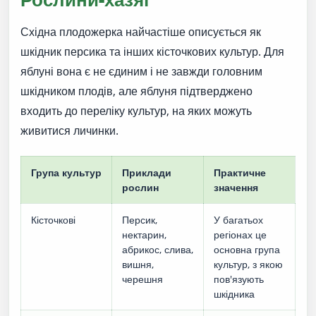
Східна плодожерка найчастіше описується як
шкідник персика та інших кісточкових культур. Для
яблуні вона є не єдиним і не завжди головним
шкідником плодів, але яблуня підтверджено
входить до переліку культур, на яких можуть
живитися личинки.
Група культур
Приклади
Практичне
рослин
значення
Кісточкові
Персик,
У багатьох
нектарин,
регіонах це
абрикос, слива,
основна група
вишня,
культур, з якою
черешня
пов'язують
шкідника