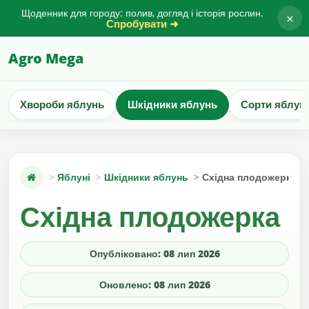
Щоденник для городу: полив, догляд і історія рослин.
×
Спробувати ➜
Agro Mega
Хвороби яблунь
Шкідники яблунь
Сорти яблун
Яблуні
Шкідники яблунь
Східна плодожерка
Східна плодожерка
Опубліковано: 08 лип 2026
Оновлено: 08 лип 2026