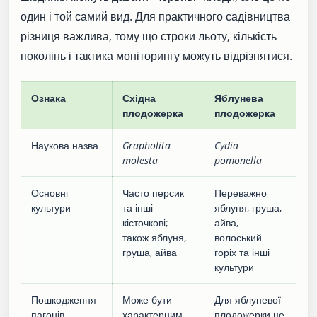
один і той самий вид. Для практичного садівництва
різниця важлива, тому що строки льоту, кількість
поколінь і тактика моніторингу можуть відрізнятися.
Ознака
Східна
Яблунева
плодожерка
плодожерка
Наукова назва
Grapholita
Cydia
molesta
pomonella
Основні
Часто персик
Переважно
культури
та інші
яблуня, груша,
кісточкові;
айва,
також яблуня,
волоський
груша, айва
горіх та інші
культури
Пошкодження
Може бути
Для яблуневої
пагонів
характерним,
плодожерки це