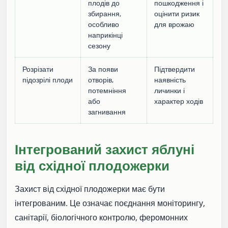
плодів до
пошкодження і
збирання,
оцінити ризик
особливо
для врожаю
наприкінці
сезону
Розрізати
За появи
Підтвердити
підозрілі плоди
отворів,
наявність
потемніння
личинки і
або
характер ходів
загнивання
Інтегрований захист яблуні
від східної плодожерки
Захист від східної плодожерки має бути
інтегрованим. Це означає поєднання моніторингу,
санітарії, біологічного контролю, феромонних