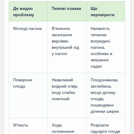
Де видно
Типові ознаки
Що
проблему
перевірити
Молоді пагони
В'янення,
Наявність
засихання
личинки
верхівки,
всередині
внутрішній хід
пагона,
у пагоні
особливо в
змішаних
садах
Поверхня
Невеликий
Плодоніжкова
плода
вхідний отвір,
заглибина,
іноді слабко
місця дотику
помітний
плодів,
пошкоджені
ділянки шкірки
М'якоть
Ходи,
Розрізати
потемніння
підозрілі плоди