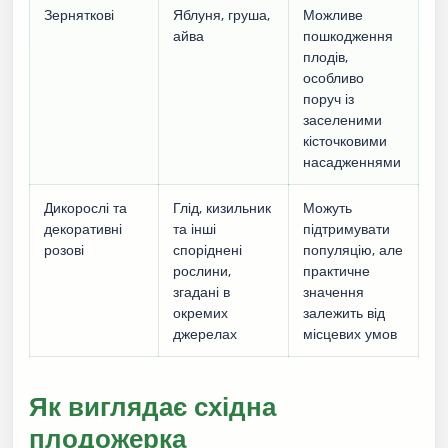
Зерняткові
Яблуня, груша,
Можливе
айва
пошкодження
плодів,
особливо
поруч із
заселеними
кісточковими
насадженнями
Дикорослі та
Глід, кизильник
Можуть
декоративні
та інші
підтримувати
розові
споріднені
популяцію, але
рослини,
практичне
згадані в
значення
окремих
залежить від
джерелах
місцевих умов
Як виглядає східна
плодожерка