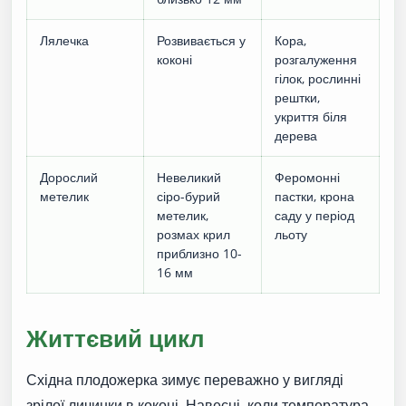
Лялечка
Розвивається у
Кора,
коконі
розгалуження
гілок, рослинні
рештки,
укриття біля
дерева
Дорослий
Невеликий
Феромонні
метелик
сіро-бурий
пастки, крона
метелик,
саду у період
розмах крил
льоту
приблизно 10-
16 мм
Життєвий цикл
Східна плодожерка зимує переважно у вигляді
зрілої личинки в коконі. Навесні, коли температура