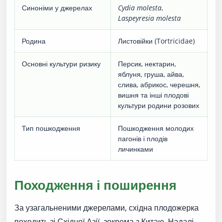
Синоніми у джерелах
Cydia molesta
,
Laspeyresia molesta
Родина
Листовійки (Tortricidae)
Основні культури ризику
Персик, нектарин,
яблуня, груша, айва,
слива, абрикос, черешня,
вишня та інші плодові
культури родини розових
Тип пошкодження
Пошкодження молодих
пагонів і плодів
личинками
Походження і поширення
За узагальненими джерелами, східна плодожерка
походить зі Східної Азії, зокрема з Китаю. Надалі