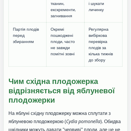
тканин,
і шукати
екскременти,
личинку
загнивання
Партія плодів
Окремі
Регулярна
перед
пошкоджені
вибіркова
збиранням
плоди, часто
перевірка
не завжди
плодів за
помітні зовні
кілька тижнів
до збору
Чим східна плодожерка
відрізняється від яблуневої
плодожерки
На яблуні східну плодожерку можна сплутати з
яблуневою плодожеркою (
Cydia pomonella
). Обидва
шкідники можуть давати "червиві" плоди, але це не