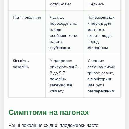
кісточкових
шкідника
Пізні покоління
Частіше
Найважливіши
переходять на
й період для
плоди,
контролю
особливо коли
якості плодів
пагони
перед
грубішають
збиранням
Кількість
У джерелах
У теплих
поколінь
описують від 2-
регіонах ризик
3 до 5-7
триває довше,
поколінь
а моніторинг
залежно від
має бути
клімату
безперервним
Симптоми на пагонах
Ранні покоління східної плодожерки часто