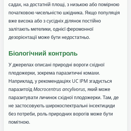
садах, на достатній площі, з низькою або помірною
початковою чисельністю шкідника. Якщо популяція
вже висока або з сусідніх ділянок постійно
залітають метелики, однієї феромонної
дезорієнтації може бути недостатньо.
Біологічний контроль
У джерелах описані природні вороги східної
плодожерки, зокрема паразитичні комахи.
Наприклад, у рекомендаціях UC IPM згадується
паразитоїд
Macrocentrus ancylivorus
, який може
паразитувати личинок східної плодожерки. Там, де
не застосовують широкоспектральні інсектициди
без потреби, роль природних ворогів може бути
помітною.