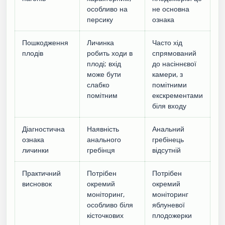
особливо на
не основна
персику
ознака
Пошкодження
Личинка
Часто хід
плодів
робить ходи в
спрямований
плоді; вхід
до насіннєвої
може бути
камери, з
слабко
помітними
помітним
екскрементами
біля входу
Діагностична
Наявність
Анальний
ознака
анального
гребінець
личинки
гребінця
відсутній
Практичний
Потрібен
Потрібен
висновок
окремий
окремий
моніторинг,
моніторинг
особливо біля
яблуневої
кісточкових
плодожерки