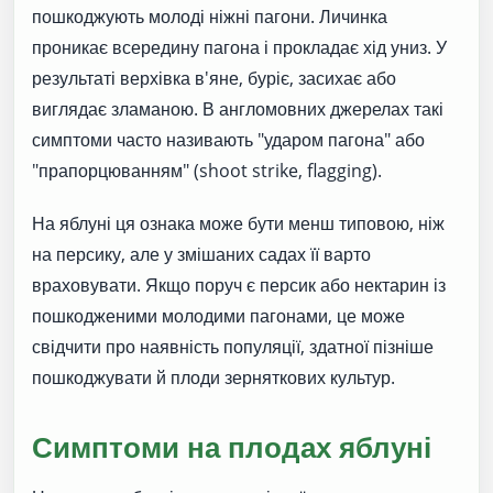
пошкоджують молоді ніжні пагони. Личинка
проникає всередину пагона і прокладає хід униз. У
результаті верхівка в'яне, буріє, засихає або
виглядає зламаною. В англомовних джерелах такі
симптоми часто називають "ударом пагона" або
"прапорцюванням" (shoot strike, flagging).
На яблуні ця ознака може бути менш типовою, ніж
на персику, але у змішаних садах її варто
враховувати. Якщо поруч є персик або нектарин із
пошкодженими молодими пагонами, це може
свідчити про наявність популяції, здатної пізніше
пошкоджувати й плоди зерняткових культур.
Симптоми на плодах яблуні