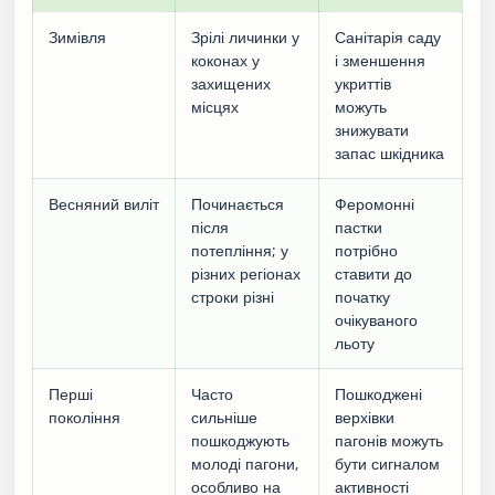
Зимівля
Зрілі личинки у
Санітарія саду
коконах у
і зменшення
захищених
укриттів
місцях
можуть
знижувати
запас шкідника
Весняний виліт
Починається
Феромонні
після
пастки
потепління; у
потрібно
різних регіонах
ставити до
строки різні
початку
очікуваного
льоту
Перші
Часто
Пошкоджені
покоління
сильніше
верхівки
пошкоджують
пагонів можуть
молоді пагони,
бути сигналом
особливо на
активності