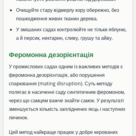
Очищуйте стару відмерлу кору обережно, без
пошкодження живих тканин дерева.
У змішаних садах контролюйте не тільки яблуню,
а й персик, нектарин, сливу, грушу та айву.
Феромонна дезорієнтація
У промислових садах одним із важливих методів є
феромонна дезорієнтація, або порушення
спарювання (mating disruption). Суть методу
полягає в насиченні саду синтетичним феромоном,
через що самцям важче знайти самок. У результаті
зменшується кількість запліднених яєць і наступних
личинок.
Цей метод найкраще працює у добре керованих