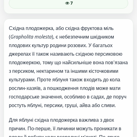
7
Східна плодожерка, або східна фруктова міль
(
Grapholita molesta
), є небезпечним шкідником
плодових культур родини розових. У багатьох
джерелах її також називають східною персиковою
плодожеркою, тому що найсильніше вона пов'язана
з персиком, нектарином та іншими кісточковими
культурами. Проте яблуня також входить до кола
рослин-хазяїв, а пошкодження плодів може мати
господарське значення, особливо в садах, де поруч
ростуть яблуні, персики, груші, айва або сливи.
Для яблуні східна плодожерка важлива з двох
причин. По-перше, її личинки можуть проникати в
плоди й робити ходи всередині м'якоті. По-друге,