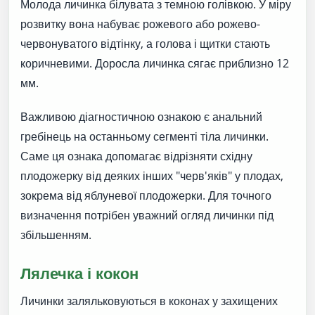
Молода личинка білувата з темною голівкою. У міру
розвитку вона набуває рожевого або рожево-
червонуватого відтінку, а голова і щитки стають
коричневими. Доросла личинка сягає приблизно 12
мм.
Важливою діагностичною ознакою є анальний
гребінець на останньому сегменті тіла личинки.
Саме ця ознака допомагає відрізняти східну
плодожерку від деяких інших "черв'яків" у плодах,
зокрема від яблуневої плодожерки. Для точного
визначення потрібен уважний огляд личинки під
збільшенням.
Лялечка і кокон
Личинки заляльковуються в коконах у захищених