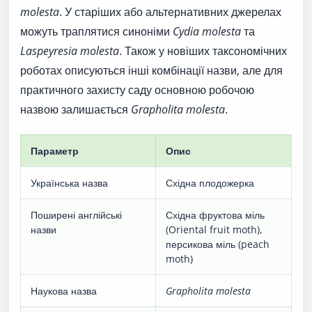
molesta
. У старіших або альтернативних джерелах
можуть траплятися синоніми
Cydia molesta
та
Laspeyresia molesta
. Також у новіших таксономічних
роботах описуються інші комбінації назви, але для
практичного захисту саду основною робочою
назвою залишається
Grapholita molesta
.
Параметр
Опис
Українська назва
Східна плодожерка
Поширені англійські
Східна фруктова міль
назви
(Oriental fruit moth),
персикова міль (peach
moth)
Наукова назва
Grapholita molesta