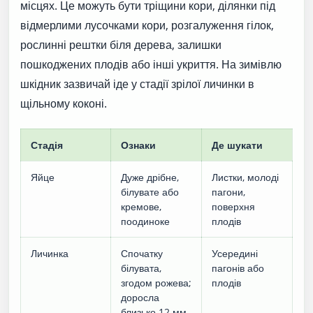
місцях. Це можуть бути тріщини кори, ділянки під
відмерлими лусочками кори, розгалуження гілок,
рослинні рештки біля дерева, залишки
пошкоджених плодів або інші укриття. На зимівлю
шкідник зазвичай іде у стадії зрілої личинки в
щільному коконі.
Стадія
Ознаки
Де шукати
Яйце
Дуже дрібне,
Листки, молоді
білувате або
пагони,
кремове,
поверхня
поодиноке
плодів
Личинка
Спочатку
Усередині
білувата,
пагонів або
згодом рожева;
плодів
доросла
близько 12 мм