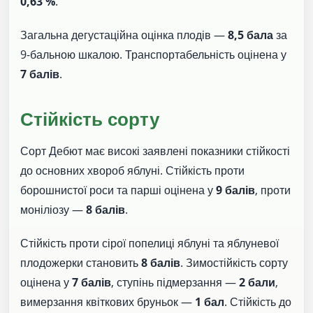
0,63 %
.
Загальна дегустаційна оцінка плодів —
8,5 бала
за
9-бальною шкалою. Транспортабельність оцінена у
7 балів
.
Стійкість сорту
Сорт Дебют має високі заявлені показники стійкості
до основних хвороб яблуні. Стійкість проти
борошнистої роси та парші оцінена у
9 балів
, проти
моніліозу —
8 балів
.
Стійкість проти сірої попелиці яблуні та яблуневої
плодожерки становить
8 балів
. Зимостійкість сорту
оцінена у
7 балів
, ступінь підмерзання —
2 бали
,
вимерзання квіткових бруньок —
1 бал
. Стійкість до