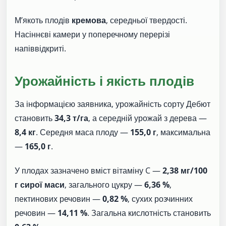
М’якоть плодів
кремова
, середньої твердості.
Насіннєві камери у поперечному перерізі
напіввідкриті.
Урожайність і якість плодів
За інформацією заявника, урожайність сорту Дебют
становить
34,3 т/га
, а середній урожай з дерева —
8,4 кг
. Середня маса плоду —
155,0 г
, максимальна
—
165,0 г
.
У плодах зазначено вміст вітаміну C —
2,38 мг/100
г сирої маси
, загального цукру —
6,36 %
,
пектинових речовин —
0,82 %
, сухих розчинних
речовин —
14,11 %
. Загальна кислотність становить