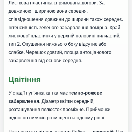
Листкова пластинка спрямована догори. За
довжиною і шириною вона середня,
співвідношення довжини до ширини також середнє.
Інтенсивність зеленого забарвлення помірна. Край
листкової пластинки у верхній половині пилчастий,
тип 2. Опушення нижнього боку відсутнє або
слабке. Черешок довгий, площа антоціанового
забарвлення від основи середня.
Цвітіння
У стадії пуп’янка квітка має
темно-рожеве
забарвлення
. Діаметр квітки середній,
розташування пелюсток проміжне. Приймочки
відносно пиляків розміщені на одному рівні.
Час початку цвітіння у сорту Дебют —
середній
. Цю