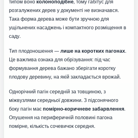
типом воно
колоноподібне
, тому габітус для
розгалужених дерев у документі не визначався.
Така форма дерева може бути зручною для
ущільнених насаджень і компактного розміщення в
саду.
Тип плодоношення —
лише на коротких пагонах
.
Це важлива ознака для обрізування: під час
формування дерева бажано зберігати коротку
плодову деревину, на якій закладається врожай.
Однорічний пагін середній за товщиною, з
міжвузлями середньої довжини. З підсонячного
боку пагін має
помірно-коричневе забарвлення
.
Опушення на периферичній половині пагона
помірне, кількість сочевичок середня.