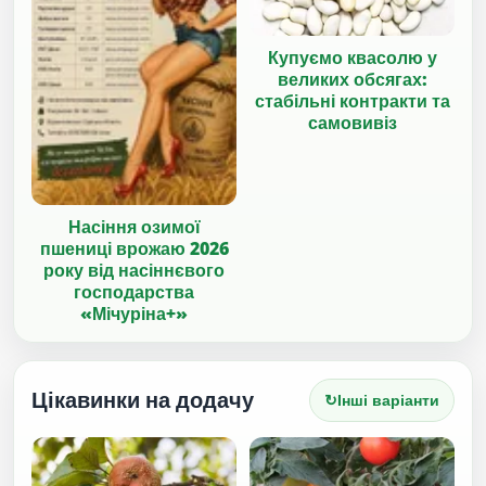
Купуємо квасолю у
великих обсягах:
стабільні контракти та
самовивіз
Насіння озимої
пшениці врожаю 2026
року від насіннєвого
господарства
«Мічуріна+»
Цікавинки на додачу
↻
Інші варіанти