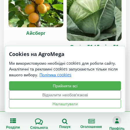
Айсберг
Фуріос F1 / Furios F1
Cookies на AgroMega
Ми використовуємо необхідні cookies для роботи сайту.
Аналітичні та рекламні cookies запускаються тільки після
вашого вибору.
Політика cookies
Прийняти всі
Відхилити необов'язкові
Налаштувати
Чеська Короткошерста
Анатолійська чайка
Бура коза
Пошук
Оголошення
Розділи
Спільнота
Профіль