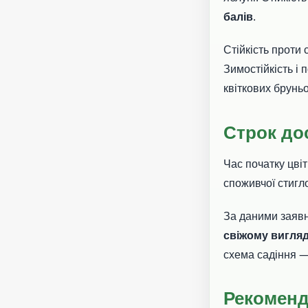
балів
.
Стійкість проти
Зимостійкість і 
квіткових брунь
Строк до
Час початку цві
споживчої стигл
За даними заявн
свіжому вигляд
схема садіння 
Рекоменд