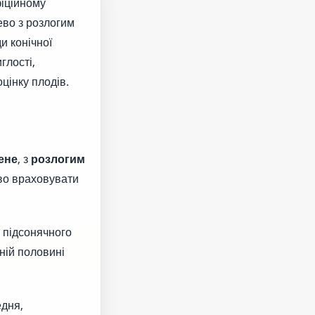
фіційному
ево з розлогим
и конічної
глості,
цінку плодів.
ене
, з
розлогим
во враховувати
 підсонячного
ній половині
едня,