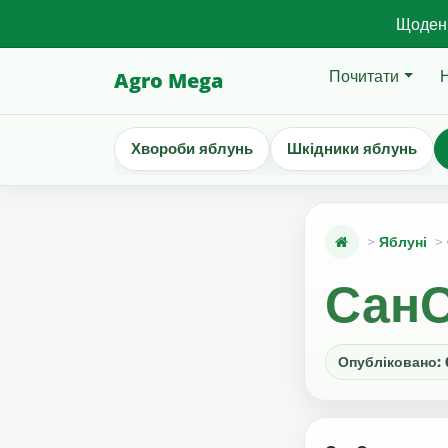
Щоденн
Почитати
Agro Mega
Хвороби яблунь
Шкідники яблунь
Яблуні
СанС
Опубліковано: 