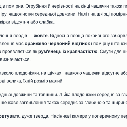
ів помірна. Огрубіння й нерівності на кінці чашечки також 
іру, чашолистки середньої довжини. Наліт на шкірці помірн
кірки відсутня або слабка.
лення плодів —
жовте
. Відносна площа покривного забарв
влення має
оранжево-червоний відтінок
і помірну інтенси
о проявляється як
рум’янець із крапчастістю
. Смуги для ц
 визначаються.
вколо плодоніжки, на щічках і навколо чашечки відсутнє або
ді велика, їхній розмір малий.
дньої довжини та товщини. Лійка плодоніжки середня за гл
шечкове заглиблення також середнє за глибиною та ширин
овтувата
, дуже тверда. Насіннєві камери у поперечному пер