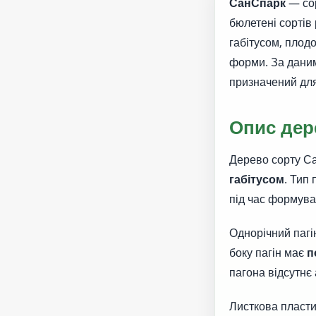
СанСпарк
— сор
бюлетені сортів
габітусом, плодо
форми. За даним
призначений для
Опис дер
Дерево сорту С
габітусом
. Тип
під час формува
Однорічний пагі
боку пагін має
п
пагона відсутнє 
Листкова пласти