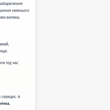
 забарвлення
пушення нижнього
ови велика.
ликий,
ище.
ти під час
середні, зі
нічна
.