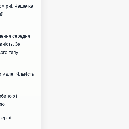
помірні. Чашечка
ий,
лення середня.
вність. За
ього типу
 мале. Кількість
ибиною і
ою.
ерізі