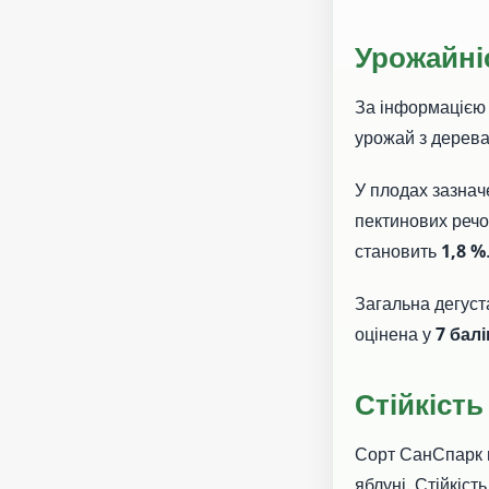
Урожайніс
За інформацією 
урожай з дерев
У плодах зазнач
пектинових реч
становить
1,8 %
Загальна дегуст
оцінена у
7 балі
Стійкість
Сорт СанСпарк м
яблуні. Стійкіст