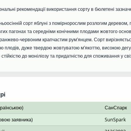
зональні рекомендації використання сорту в бюлетені зазнач
ньоосінній сорт яблуні з помірнорослим розлогим деревом
овгих пагонах та середніми конічними плодами жовтого осно
оранжево-червоним крапчастим рум’янцем. Сорт вирізняєть
 плодів, дуже твердою жовтуватою м’якоттю, високою дег
 стійкістю до моніліозу та придатністю для споживання у сві
рі
країнською)
СанСпарк
овою заявника)
SunSpark