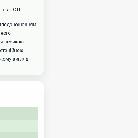
ені як
СП
.
, плодоношенням
вного
ся великою
устаційною
жому вигляді.