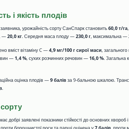
ть і якість плодів
заявника, урожайність сорту СанСпарк становить
60,0 т/га
а —
20,0 кг
. Середня маса плоду —
230,0 г
, максимальна —
ено вміст вітаміну C —
4,9 мг/100 г сирої маси
, загального
овин —
1,4 %
, сухих розчинних речовин —
16,0 %
. Загальна 
.
аційна оцінка плодів —
9 балів
за 9-бальною шкалою. Транс
в
.
 сорту
ає добрі заявлені показники стійкості до основних хвороб і
ь проти борошнистої роси та парші оцінена у
7 балів
, проти 