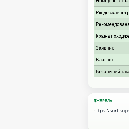
Номер реєстрац
Рік державної р
Рекомендована
Країна походж
Заявник
Власник
Ботанічний так
ДЖЕРЕЛА
https://sort.sop