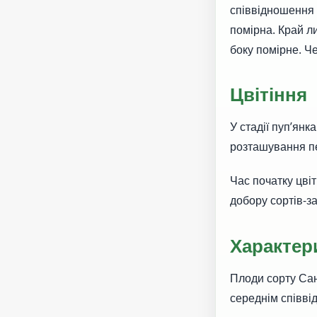
співвідношення 
помірна. Край л
боку помірне. Ч
Цвітіння
У стадії пуп’янк
розташування пе
Час початку цві
добору сортів-за
Характер
Плоди сорту С
середнім співв