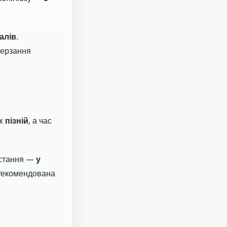
алів
.
мерзання
ож
пізній
, а час
истання —
у
Рекомендована