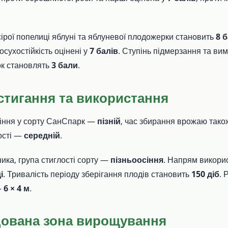
 сірої попелиці яблуні та яблуневої плодожерки становить
8 б
посухостійкість оцінені у
7 балів
. Ступінь підмерзання та ви
ок становлять
3 бали
.
стигання та використання
тіння у сорту СанСпарк —
пізній
, час збирання врожаю так
ості —
середній
.
ика, група стиглості сорту —
пізньоосіння
. Напрям викор
і
. Тривалість періоду зберігання плодів становить
150 діб
. 
—
6 × 4 м
.
ована зона вирощування