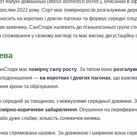
т яблуні домашньої (
Malus domestica Borkh.
), описаний в о
 рослин 2022 року. Сорт має помірноросле розгалужене дер
носить на коротких і довгих пагонах та формує середні плод
и заявника, СанСпарк належить до пізньоосінньої групи сти
 споживання у свіжому вигляді та має високу дегустаційну о
ева
анСпарк має
помірну силу росту
. За типом воно
розгалуж
 плодоношення —
на коротких і довгих пагонах
, що важли
ння крони та обрізування.
н середній за товщиною, з міжвузлями середньої довжини. З
омірно-коричневе забарвлення
. Опушення на периферич
або дуже слабке, кількість сочевичок велика.
нка спрямована назовні. За довжиною і шириною вона сер