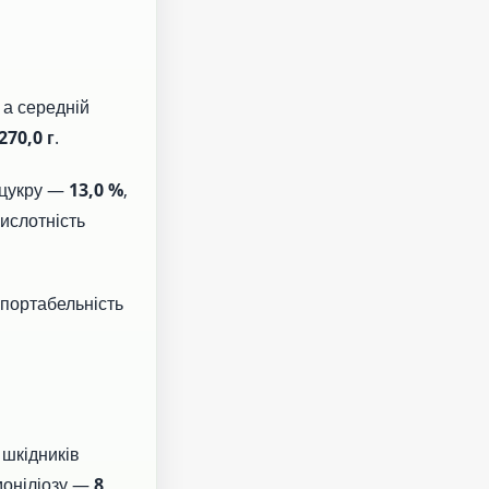
, а середній
270,0 г
.
 цукру —
13,0 %
,
кислотність
портабельність
 шкідників
моніліозу —
8