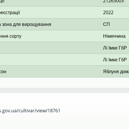
ії
21263003
еєстрації
2022
 зона для вирощування
СП
ення сорту
Німеччина
Лі Імке ГбР
Лі Імке ГбР
сон
Яблуня до
s.gov.ua/cultivar/view/18761