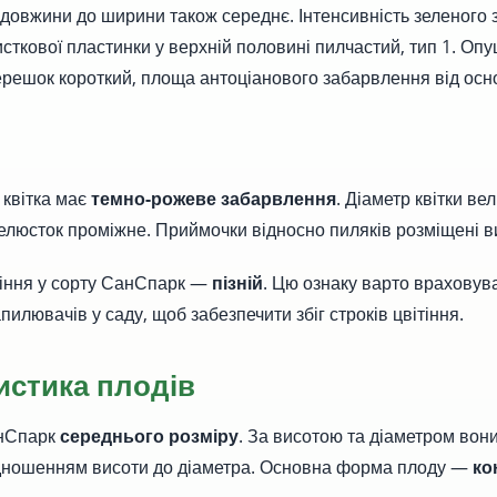
довжини до ширини також середнє. Інтенсивність зеленого
исткової пластинки у верхній половині пилчастий, тип 1. О
ерешок короткий, площа антоціанового забарвлення від осн
а квітка має
темно-рожеве забарвлення
. Діаметр квітки ве
люсток проміжне. Приймочки відносно пиляків розміщені в
тіння у сорту СанСпарк —
пізній
. Цю ознаку варто враховува
пилювачів у саду, щоб забезпечити збіг строків цвітіння.
истика плодів
анСпарк
середнього розміру
. За висотою та діаметром вони 
ідношенням висоти до діаметра. Основна форма плоду —
ко