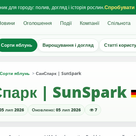
Спробувати
ик для городу: полив, догляд і історія рослин.
Новини
Оголошення
Події
Компанії
Спільнота
Сорти яблунь
Вирощування і догляд
Статті корист
Сорти яблунь
СанСпарк | SunSpark
парк | SunSpark
05 лип 2026
Оновлено: 05 лип 2026
7