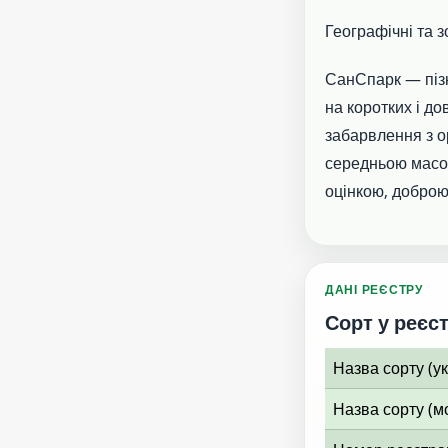
Географічні та 
СанСпарк — піз
на коротких і д
забарвлення з 
середньою масою
оцінкою, доброю
ДАНІ РЕЄСТРУ
Сорт у реєст
Назва сорту (у
Назва сорту (м