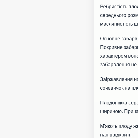
Ребристість плод
середнього розм
маслянистість ш
Основне забарв
Покривне забар
характером вон
забарвлення не
Заіржавлення на
сочевичок на пло
Плодоніжка сере
шириною. Прича
М’якоть плоду
ж
напіввідкриті.