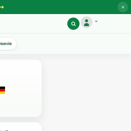
×
 ➜
увачів