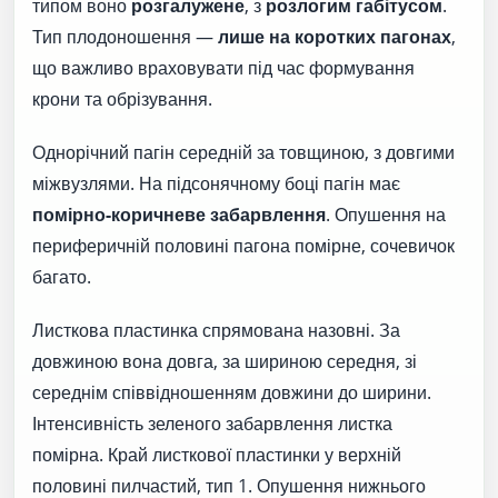
типом воно
розгалужене
, з
розлогим габітусом
.
Тип плодоношення —
лише на коротких пагонах
,
що важливо враховувати під час формування
крони та обрізування.
Однорічний пагін середній за товщиною, з довгими
міжвузлями. На підсонячному боці пагін має
помірно-коричневе забарвлення
. Опушення на
периферичній половині пагона помірне, сочевичок
багато.
Листкова пластинка спрямована назовні. За
довжиною вона довга, за шириною середня, зі
середнім співвідношенням довжини до ширини.
Інтенсивність зеленого забарвлення листка
помірна. Край листкової пластинки у верхній
половині пилчастий, тип 1. Опушення нижнього