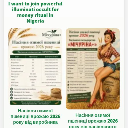
I want to join powerful
illuminati occult for
money ritual in
Nigeria
Насіння озимої
Насіння озимої
пшениці врожаю 2026
пшениці врожаю 2026
року від виробника
року від насіннєвого