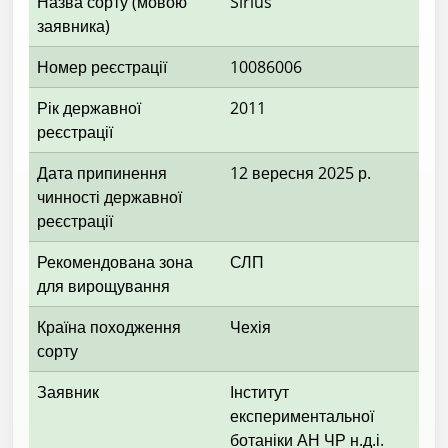
Назва сорту (мовою
Sirius
заявника)
Номер реєстрації
10086006
Рік державної
2011
реєстрації
Дата припинення
12 вересня 2025 р.
чинності державної
реєстрації
Рекомендована зона
СЛП
для вирощування
Країна походження
Чехія
сорту
Заявник
Інститут
експериментальної
ботаніки АН ЧР н.д.і.