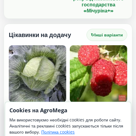
господарства
«Мічуріна+»
Цікавинки на додачу
↻
Інші варіанти
Бартон F1 / Burton F1
Ілюзія
Cookies на AgroMega
Ми використовуємо необхідні cookies для роботи сайту.
Аналітичні та рекламні cookies запускаються тільки після
вашого вибору.
Політика cookies