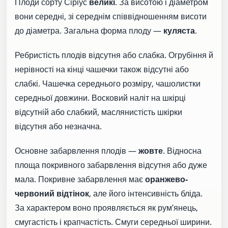
Плоди сорту Сіріус
великі
. За висотою і діаметром
вони середні, зі середнім співвідношенням висоти
до діаметра. Загальна форма плоду —
куляста
.
Ребристість плодів відсутня або слабка. Огрубіння й
нерівності на кінці чашечки також відсутні або
слабкі. Чашечка середнього розміру, чашолистки
середньої довжини. Восковий наліт на шкірці
відсутній або слабкий, маслянистість шкірки
відсутня або незначна.
Основне забарвлення плодів —
жовте
. Відносна
площа покривного забарвлення відсутня або дуже
мала. Покривне забарвлення має
оранжево-
червоний відтінок
, але його інтенсивність бліда.
За характером воно проявляється як рум’янець,
смугастість і крапчастість. Смуги середньої ширини.