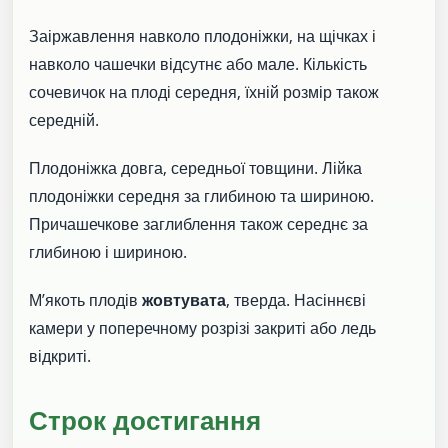
Заіржавлення навколо плодоніжки, на щічках і
навколо чашечки відсутнє або мале. Кількість
сочевичок на плоді середня, їхній розмір також
середній.
Плодоніжка довга, середньої товщини. Лійка
плодоніжки середня за глибиною та шириною.
Причашечкове заглиблення також середнє за
глибиною і шириною.
М’якоть плодів
жовтувата
, тверда. Насіннєві
камери у поперечному розрізі закриті або ледь
відкриті.
Строк достигання