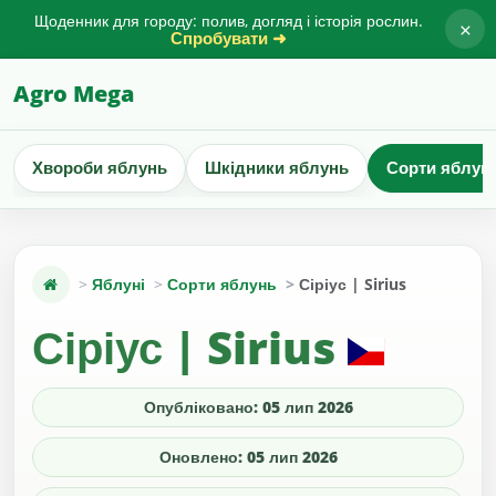
Щоденник для городу: полив, догляд і історія рослин.
×
Спробувати ➜
Agro Mega
Хвороби яблунь
Шкідники яблунь
Сорти яблун
Яблуні
Сорти яблунь
Сіріус | Sirius
Сіріус | Sirius
Опубліковано: 05 лип 2026
Оновлено: 05 лип 2026