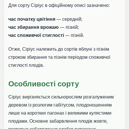
Для сорту Сіріус в офіційному описі зазначено:
час початку цвітіння
— середній;
час збирання врожаю
— пізній;
час споживчої стиглості
— пізній.
Отже, Сіріус належить до сортів яблуні з пізнім
строком збирання та пізнім періодом споживчої
стиглості плодів.
Особливості сорту
Сіріус вирізняється сильнорослим розгалуженим
деревом із розлогим габітусом, плодоношенням
лише на коротких пагонах і великими кулястими
плодами. Основне забарвлення плодів жовте,
покривне забарвлення слабко виражене,