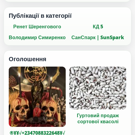
Публікації в категорії
Ренет Шеренгового
КД 5
Володимир Симиренко
СанСпарк | SunSpark
Оголошення
Гуртовий продаж
сортової квасолі
®¥¥√+2347088322648¥√