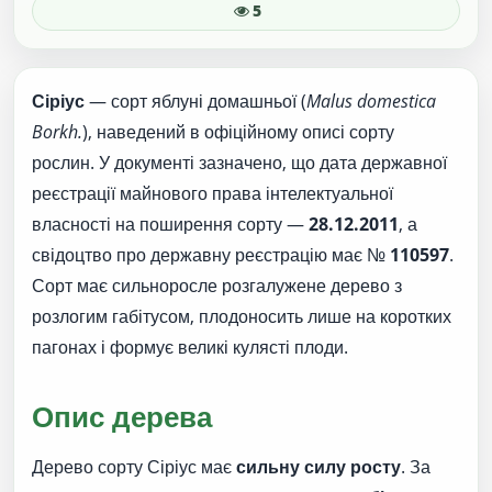
5
Сіріус
— сорт яблуні домашньої (
Malus domestica
Borkh.
), наведений в офіційному описі сорту
рослин. У документі зазначено, що дата державної
реєстрації майнового права інтелектуальної
власності на поширення сорту —
28.12.2011
, а
свідоцтво про державну реєстрацію має №
110597
.
Сорт має сильноросле розгалужене дерево з
розлогим габітусом, плодоносить лише на коротких
пагонах і формує великі кулясті плоди.
Опис дерева
Дерево сорту Сіріус має
сильну силу росту
. За