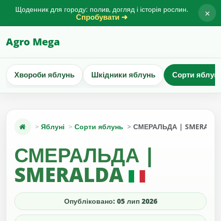
Щоденник для городу: полив, догляд і історія рослин.
×
Спробувати ➜
Agro Mega
Хвороби яблунь
Шкідники яблунь
Сорти яблун
Яблуні
Сорти яблунь
СМЕРАЛЬДА | SMERALD
СМЕРАЛЬДА |
SMERALDA
Опубліковано: 05 лип 2026