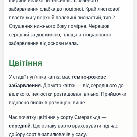
ширини велике. Інтенсивність зеленого
забарвлення слабка до помірної. Край листкової
пластинки у верхній половині пилчастий, тип 2.
Опушення нижнього боку помірне. Черешок
середній за довжиною, площа антоціанового
забарвлення від основи мала.
Цвітіння
У стадії пуп’янка квітка має
темно-рожеве
забарвлення
. Діаметр квітки — від середнього до
великого, пелюстки розташовані вільно. Приймочки
відносно пиляків розміщені вище.
Час початку цвітіння у сорту Смеральда —
середній
. Цю ознаку варто враховувати під час
добору сортів-запилювачів у саду.