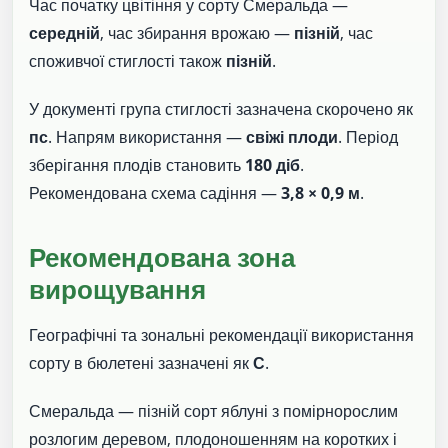
Час початку цвітіння у сорту Смеральда —
середній
, час збирання врожаю —
пізній
, час
споживчої стиглості також
пізній
.
У документі група стиглості зазначена скорочено як
пс
. Напрям використання —
свіжі плоди
. Період
зберігання плодів становить
180 діб
.
Рекомендована схема садіння —
3,8 × 0,9 м
.
Рекомендована зона
вирощування
Географічні та зональні рекомендації використання
сорту в бюлетені зазначені як
С
.
Смеральда — пізній сорт яблуні з помірнорослим
розлогим деревом, плодоношенням на коротких і