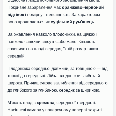
Відносна площа покривного забарвлення мала.
Покривне забарвлення має
оранжево-червоний
відтінок
і помірну інтенсивність. За характером
воно проявляється як
суцільний рум’янець
.
Заіржавлення навколо плодоніжки, на щічках і
навколо чашечки відсутнє або мале. Кількість
сочевичок на плоді середня, їхній розмір також
середній.
Плодоніжка середньої довжини, за товщиною — від
тонкої до середньої. Лійка плодоніжки глибока й
широка. Причашечкове заглиблення від середнього
до глибокого за глибиною, середнє за шириною.
М’якоть плодів
кремова
, середньої твердості.
Насіннєві камери у поперечному перерізі закриті