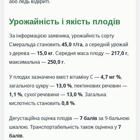
або ледь відкриті.
Урожайність і якість плодів
За інформацією заявника, урожайність сорту
Смеральда становить
45,0 т/га
, а середній урожай
з дерева —
15,0 кг
. Середня маса плоду —
217,0 г
,
максимальна —
250,0 г
.
У плодах зазначено вміст вітаміну C —
4,7 мг %
,
загального цукру —
13,0 %
, пектинових речовин —
1,1 %
, сухої речовини —
13,0 %
. Загальна
кислотність становить
0,8 %
.
Дегустаційна оцінка плодів —
7 балів
за 9-бальною
шкалою. Транспортабельність також оцінена у
7
балів
.