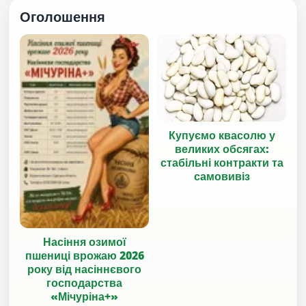
Оголошення
Купуємо квасолю у
великих обсягах:
стабільні контракти та
самовивіз
Насіння озимої
пшениці врожаю 2026
року від насіннєвого
господарства
«Мічуріна+»