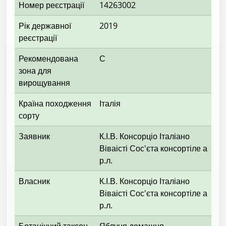
Номер реєстрації
14263002
Рік державної
2019
реєстрації
Рекомендована
С
зона для
вирощування
Країна походження
Італія
сорту
Заявник
К.І.В. Консорціо Італіано
Віваісті Сос'єта консортіле а
р.л.
Власник
К.І.В. Консорціо Італіано
Віваісті Сос'єта консортіле а
р.л.
Ботанічний таксон
Яблуня домашня