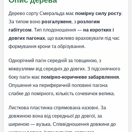
Дерево сорту Смеральда має
помірну силу росту
.
За типом воно
розгалужене
, з
розлогим
габітусом
. Тип плодоношення —
на коротких і
довгих пагонах
, що важливо враховувати під час
формування крони та обрізування.
Однорічний пагін середній за товщиною, з
міжвузлями від середніх до довгих. З підсонячного
боку пагін має
помірно-коричневе забарвлення
.
Опушення на периферичній половині пагона
слабке до помірного, кількість сочевичок велика.
Листкова пластинка спрямована назовні. За
довжиною вона від середньої до довгої, за
шириною — вузька. Співвідношення довжини до