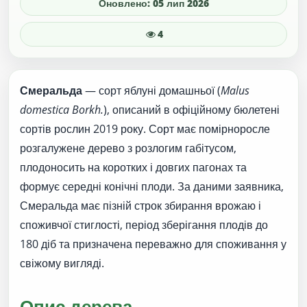
Оновлено: 05 лип 2026
4
Смеральда
— сорт яблуні домашньої (
Malus
domestica Borkh.
), описаний в офіційному бюлетені
сортів рослин 2019 року. Сорт має помірноросле
розгалужене дерево з розлогим габітусом,
плодоносить на коротких і довгих пагонах та
формує середні конічні плоди. За даними заявника,
Смеральда має пізній строк збирання врожаю і
споживчої стиглості, період зберігання плодів до
180 діб та призначена переважно для споживання у
свіжому вигляді.
Опис дерева