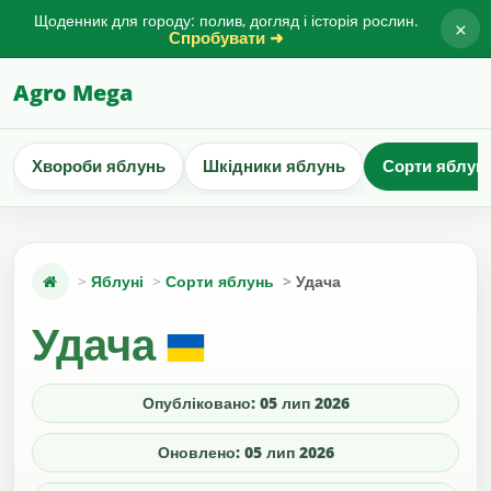
Щоденник для городу: полив, догляд і історія рослин.
×
Спробувати ➜
Agro Mega
Хвороби яблунь
Шкідники яблунь
Сорти яблун
Яблуні
Сорти яблунь
Удача
Удача
Опубліковано: 05 лип 2026
Оновлено: 05 лип 2026