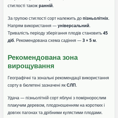
стиглості також
ранній
.
За групою стиглості сорт належить до
пізньолітніх
.
Напрям використання —
універсальний
.
Тривалість періоду зберігання плодів становить
45
діб
. Рекомендована схема садіння —
3 × 5 м
.
Рекомендована зона
вирощування
Географічні та зональні рекомендації використання
сорту в бюлетені зазначені як
СЛП
.
Удача — пізньолітній сорт яблуні з помірнорослим
плакучим деревом, плодоношенням на коротких і
довгих пагонах та дрібними кулястими плодами.