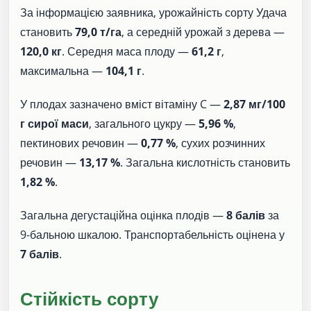
За інформацією заявника, урожайність сорту Удача
становить
79,0 т/га
, а середній урожай з дерева —
120,0 кг
. Середня маса плоду —
61,2 г
,
максимальна —
104,1 г
.
У плодах зазначено вміст вітаміну C —
2,87 мг/100
г сирої маси
, загального цукру —
5,96 %
,
пектинових речовин —
0,77 %
, сухих розчинних
речовин —
13,17 %
. Загальна кислотність становить
1,82 %
.
Загальна дегустаційна оцінка плодів —
8 балів
за
9-бальною шкалою. Транспортабельність оцінена у
7 балів
.
Стійкість сорту