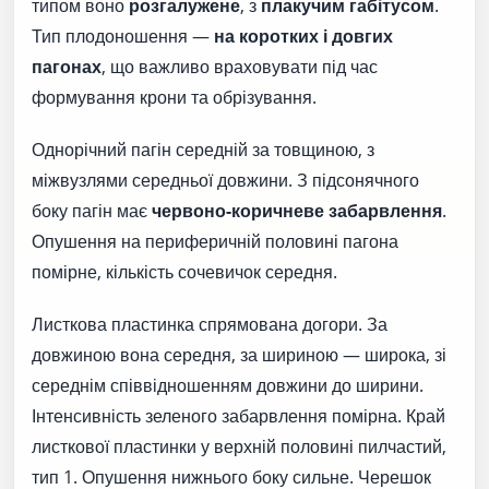
типом воно
розгалужене
, з
плакучим габітусом
.
Тип плодоношення —
на коротких і довгих
пагонах
, що важливо враховувати під час
формування крони та обрізування.
Однорічний пагін середній за товщиною, з
міжвузлями середньої довжини. З підсонячного
боку пагін має
червоно-коричневе забарвлення
.
Опушення на периферичній половині пагона
помірне, кількість сочевичок середня.
Листкова пластинка спрямована догори. За
довжиною вона середня, за шириною — широка, зі
середнім співвідношенням довжини до ширини.
Інтенсивність зеленого забарвлення помірна. Край
листкової пластинки у верхній половині пилчастий,
тип 1. Опушення нижнього боку сильне. Черешок