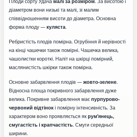
Плоди сорту Удача
малі за розміром
. За висотою і
діаметром вони низькі та малі, зі малим
співвідношенням висоти до діаметра. Основна
форма плоду —
куляста
.
Ребристість плодів помірна. Огрубіння й нерівності
на кінці чашечки також помірні. Чашечка велика,
чашолистки короткі. Наліт на шкірці помірний,
маслянистість шкірки також помірна.
Основне забарвлення плодів —
жовто-зелене
.
Відносна площа покривного забарвлення дуже
велика. Покривне забарвлення має
пурпурово-
червоний відтінок
і помірну інтенсивність. За
характером воно проявляється як
рум’янець,
смугастість і крапчастість
. Смуги середньої
ширини.