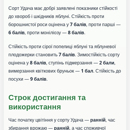
Сорт Удача має добрі заявлені показники стійкості
до хвороб і шкідників яблуні. Стійкість проти
борошнистої роси оцінена у
7 балів
, проти парші —
6 балів
, проти моніліозу —
8 балів
.
Стійкість проти сірої попелиці яблуні та яблуневої
плодожерки становить
7 балів
. Зимостійкість сорту
оцінена у
8 балів
, ступінь підмерзання —
2 бали
,
вимерзання квіткових бруньок —
1 бал
. Стійкість до
посухи —
9 балів
.
Строк достигання та
використання
Час початку цвітіння у сорту Удача —
ранній
, час
збирання врожаю —
ранній
, а час споживчої