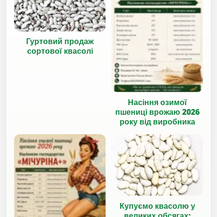
Гуртовий продаж
сортової квасолі
Насіння озимої
пшениці врожаю 2026
року від виробника
Купуємо квасолю у
великих обсягах: