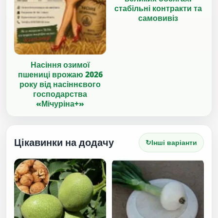
стабільні контракти та
самовивіз
Насіння озимої
пшениці врожаю 2026
року від насіннєвого
господарства
«Мічуріна+»
Цікавинки на додачу
↻
Інші варіанти