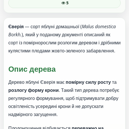
5
Єверія
— сорт яблуні домашньої (
Malus domestica
Borkh.
), який у поданому документі описаний як
сорт із помірнорослим розлогим деревом і дрібними
кулястими плодами жовто-зеленого забарвлення.
Опис дерева
Дерево яблуні Єверія має
помірну силу росту
та
розлогу форму крони
. Такий тип дерева потребує
регулярного формування, щоб підтримувати добру
освітленість усередині крони й не допускати
надмірного загущення.
Плодоношення відбувається
переважно на