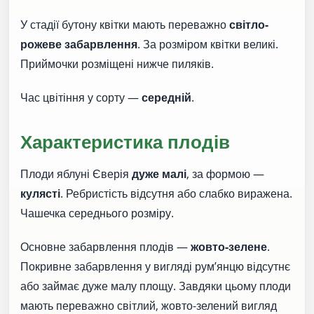
У стадії бутону квітки мають переважно
світло-
рожеве забарвлення
. За розміром квітки великі.
Приймочки розміщені нижче пиляків.
Час цвітіння у сорту —
середній
.
Характеристика плодів
Плоди яблуні Єверія
дуже малі
, за формою —
кулясті
. Ребристість відсутня або слабко виражена.
Чашечка середнього розміру.
Основне забарвлення плодів —
жовто-зелене
.
Покривне забарвлення у вигляді рум’янцю відсутнє
або займає дуже малу площу. Завдяки цьому плоди
мають переважно світлий, жовто-зелений вигляд