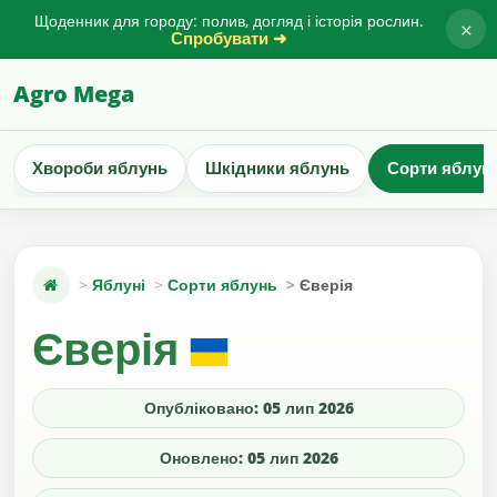
Щоденник для городу: полив, догляд і історія рослин.
×
Спробувати ➜
Agro Mega
Хвороби яблунь
Шкідники яблунь
Сорти яблун
Яблуні
Сорти яблунь
Єверія
Єверія
Опубліковано: 05 лип 2026
Оновлено: 05 лип 2026