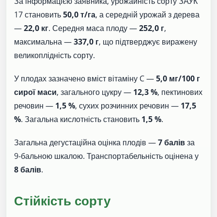
За інформацією заявника, урожайність сорту ЗАУК
17 становить
50,0 т/га
, а середній урожай з дерева
—
22,0 кг
. Середня маса плоду —
252,0 г
,
максимальна —
337,0 г
, що підтверджує виражену
великоплідність сорту.
У плодах зазначено вміст вітаміну C —
5,0 мг/100 г
сирої маси
, загального цукру —
12,3 %
, пектинових
речовин —
1,5 %
, сухих розчинних речовин —
17,5
%
. Загальна кислотність становить
1,5 %
.
Загальна дегустаційна оцінка плодів —
7 балів
за
9-бальною шкалою. Транспортабельність оцінена у
8 балів
.
Стійкість сорту