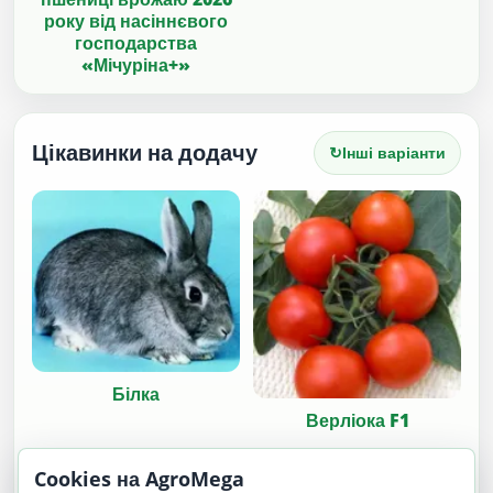
року від насіннєвого
господарства
«Мічуріна+»
Цікавинки на додачу
↻
Інші варіанти
Білка
Верліока F1
Cookies на AgroMega