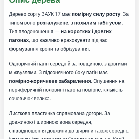
Дерево сорту ЗАУК 17 має
помірну силу росту
. За
типом воно
розгалужене
, з
похилим габітусом
.
Тип плодоношення —
на коротких і довгих
пагонах
, що важливо враховувати під час
формування крони та обрізування.
Однорічний пагін середній за товщиною, з довгими
міжвузлями. З підсонячного боку пагін має
помірно-коричневе забарвлення
. Опушення на
периферичній половині пагона помірне, кількість
сочевичок велика.
Листкова пластинка спрямована догори. За
довжиною і шириною вона середня,
співвідношення довжини до ширини також середнє.