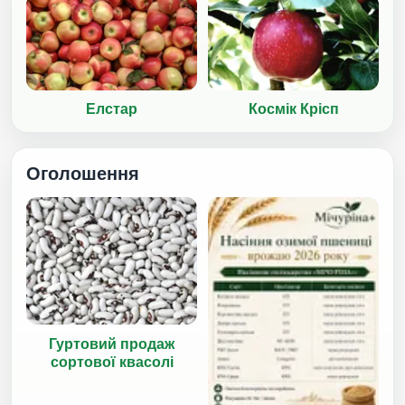
Елстар
Космік Крісп
Оголошення
Гуртовий продаж
сортової квасолі