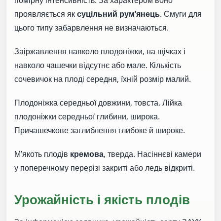
помірну інтенсивність. За характером воно
проявляється як
суцільний рум’янець
. Смуги для
цього типу забарвлення не визначаються.
Заіржавлення навколо плодоніжки, на щічках і
навколо чашечки відсутнє або мале. Кількість
сочевичок на плоді середня, їхній розмір малий.
Плодоніжка середньої довжини, товста. Лійка
плодоніжки середньої глибини, широка.
Причашечкове заглиблення глибоке й широке.
М’якоть плодів
кремова
, тверда. Насіннєві камери
у поперечному перерізі закриті або ледь відкриті.
Урожайність і якість плодів