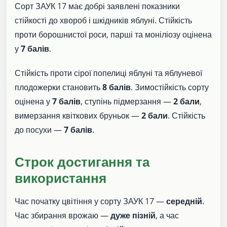
Сорт ЗАУК 17 має добрі заявлені показники
стійкості до хвороб і шкідників яблуні. Стійкість
проти борошнистої роси, парші та моніліозу оцінена
у
7 балів
.
Стійкість проти сірої попелиці яблуні та яблуневої
плодожерки становить
8 балів
. Зимостійкість сорту
оцінена у
7 балів
, ступінь підмерзання —
2 бали
,
вимерзання квіткових бруньок —
2 бали
. Стійкість
до посухи —
7 балів
.
Строк достигання та
використання
Час початку цвітіння у сорту ЗАУК 17 —
середній
.
Час збирання врожаю —
дуже пізній
, а час