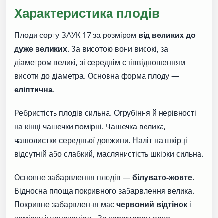
Характеристика плодів
Плоди сорту ЗАУК 17 за розміром
від великих до
дуже великих
. За висотою вони високі, за
діаметром великі, зі середнім співвідношенням
висоти до діаметра. Основна форма плоду —
еліптична
.
Ребристість плодів сильна. Огрубіння й нерівності
на кінці чашечки помірні. Чашечка велика,
чашолистки середньої довжини. Наліт на шкірці
відсутній або слабкий, маслянистість шкірки сильна.
Основне забарвлення плодів —
білувато-жовте
.
Відносна площа покривного забарвлення велика.
Покривне забарвлення має
червоний відтінок
і