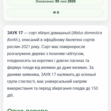
Оновлено: 05 лип 2026
6
ЗАУК 17
— сорт яблуні домашньої (
Malus domestica
Borkh.
), описаний в офіційному бюлетені сортів
рослин 2021 року. Сорт має помірноросле
розгалужене дерево з похилим габітусом,
плодоносить на коротких і довгих пагонах та
формує плоди від великих до дуже великих. За
даними заявника, ЗАУК 17 належить до осінньої
групи стиглості, має універсальний напрям
використання та період зберігання плодів до 150
діб.
Опис дерева