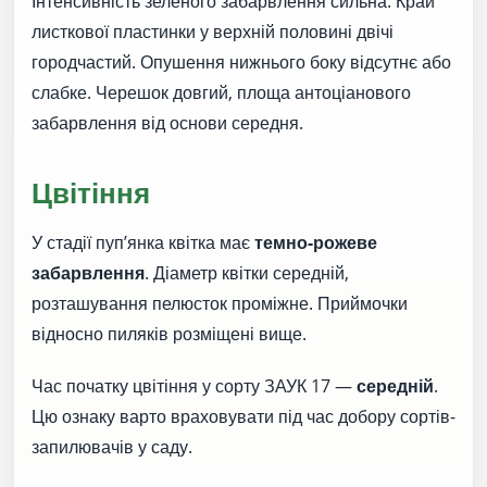
Інтенсивність зеленого забарвлення сильна. Край
листкової пластинки у верхній половині двічі
городчастий. Опушення нижнього боку відсутнє або
слабке. Черешок довгий, площа антоціанового
забарвлення від основи середня.
Цвітіння
У стадії пуп’янка квітка має
темно-рожеве
забарвлення
. Діаметр квітки середній,
розташування пелюсток проміжне. Приймочки
відносно пиляків розміщені вище.
Час початку цвітіння у сорту ЗАУК 17 —
середній
.
Цю ознаку варто враховувати під час добору сортів-
запилювачів у саду.