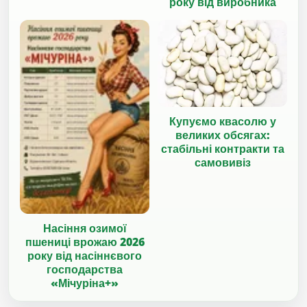
року від виробника
Купуємо квасолю у
великих обсягах:
стабільні контракти та
самовивіз
Насіння озимої
пшениці врожаю 2026
року від насіннєвого
господарства
«Мічуріна+»