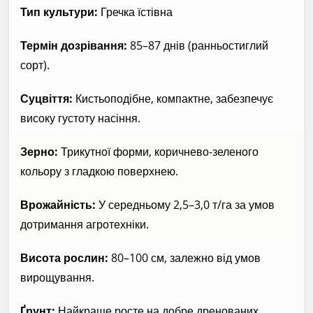
Тип культури:
Гречка їстівна
Термін дозрівання:
85–87 днів (ранньостиглий
сорт).
Суцвіття:
Кистьоподібне, компактне, забезпечує
високу густоту насіння.
Зерно:
Трикутної форми, коричнево-зеленого
кольору з гладкою поверхнею.
Врожайність:
У середньому 2,5–3,0 т/га за умов
дотримання агротехніки.
Висота рослин:
80–100 см, залежно від умов
вирощування.
Ґрунт:
Найкраще росте на добре дренованих,