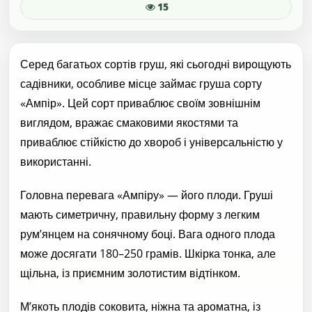
15
Серед багатьох сортів груш, які сьогодні вирощують
садівники, особливе місце займає груша сорту
«Ампір». Цей сорт приваблює своїм зовнішнім
виглядом, вражає смаковими якостями та
приваблює стійкістю до хвороб і універсальністю у
використанні.
Головна перевага «Ампіру» — його плоди. Груші
мають симетричну, правильну форму з легким
рум’янцем на сонячному боці. Вага одного плода
може досягати 180–250 грамів. Шкірка тонка, але
щільна, із приємним золотистим відтінком.
М’якоть плодів соковита, ніжна та ароматна, із