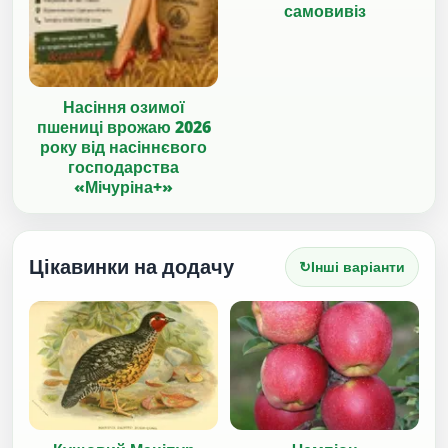
самовивіз
Насіння озимої
пшениці врожаю 2026
року від насіннєвого
господарства
«Мічуріна+»
Цікавинки на додачу
↻
Інші варіанти