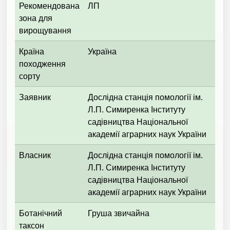
Рекомендована
ЛП
зона для
вирощування
Країна
Україна
походження
сорту
Заявник
Дослідна станція помології ім.
Л.П. Симиренка Інституту
садівництва Національної
академії аграрних наук України
Власник
Дослідна станція помології ім.
Л.П. Симиренка Інституту
садівництва Національної
академії аграрних наук України
Ботанічний
Груша звичайна
таксон