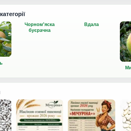
 категорії
Чорном'яска
Вдала
буєрачна
ь
Ми
я