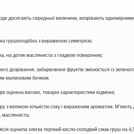
оди досягають середньої величини, визрівають одномірними
на грушоподібна з вираженою симетрією;
на, на дотик масляниста з гладкою поверхнею;
ого дозрівання, забарвлення фруктів змінюється із зеленог
ним малиновим бочком;
ів оцінена високо, товарні характеристики відмінні;
ору з великою кількістю соку і вираженим ароматом. М'якоть
, масляниста;
ісія оцінила злегка терпкий кисло-солодкий смак груш на 4,