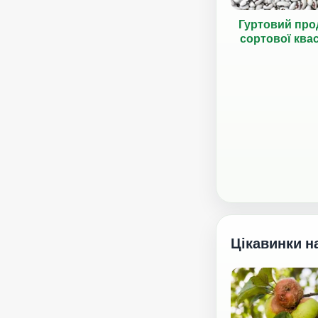
Гуртовий про
сортової ква
Цікавинки н