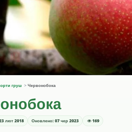
орти груш
Червонобока
онобока
23 лют 2018
Оновлено: 07 чер 2023
169