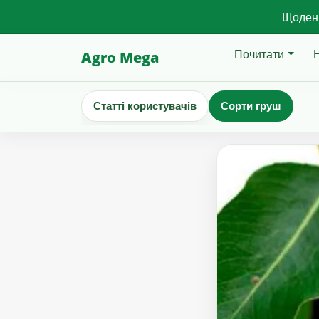
Щоденн
Почитати
Agro Mega
Статті користувачів
Сорти груш