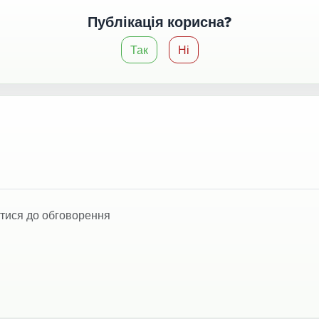
Публікація корисна?
Так
Ні
тися до обговорення