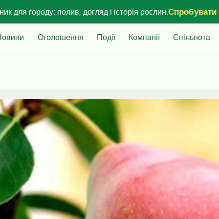
Спробувати
ик для городу: полив, догляд і історія рослин.
Новини
Оголошення
Події
Компанії
Спільнота