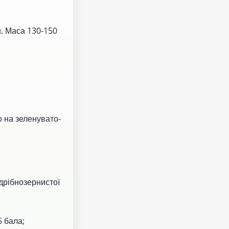
. Маса 130-150
о на зеленувато-
 дрібнозернистої
5 бала;