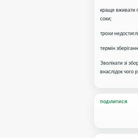
краще вживати п
соки;
трохи недостиглі
термін зберіганн
Зволікати зі зб
внаслідок чого р
ПОДІЛИТИСЯ