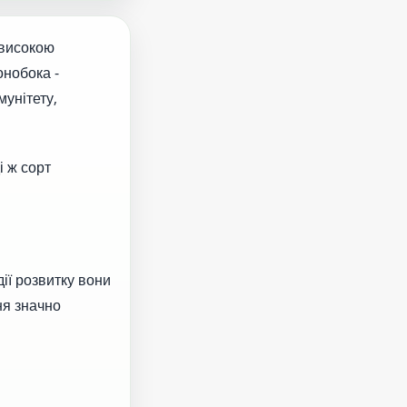
 високою
онобока -
мунітету,
 ж сорт
ії розвитку вони
ня значно