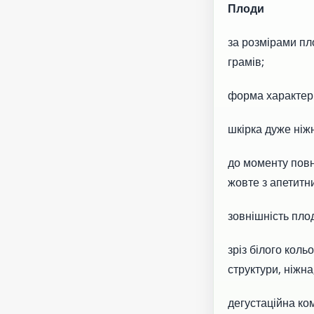
Плоди
за розмірами пл
грамів;
форма характер
шкірка дуже ніж
до моменту повн
жовте з апетит
зовнішність плод
зріз білого коль
структури, ніжна
дегустаційна ком