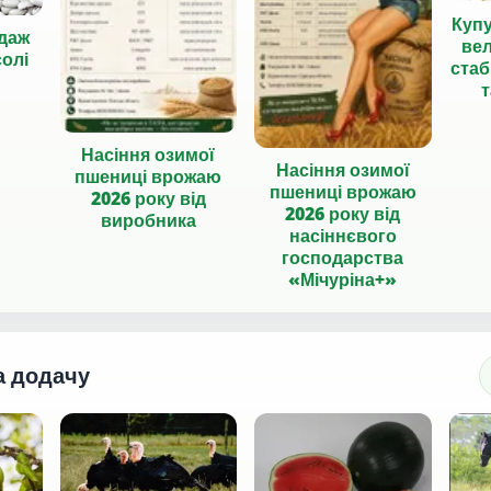
Куп
даж
вел
солі
стаб
т
Насіння озимої
Насіння озимої
пшениці врожаю
пшениці врожаю
2026 року від
2026 року від
виробника
насіннєвого
господарства
«Мічуріна+»
а додачу