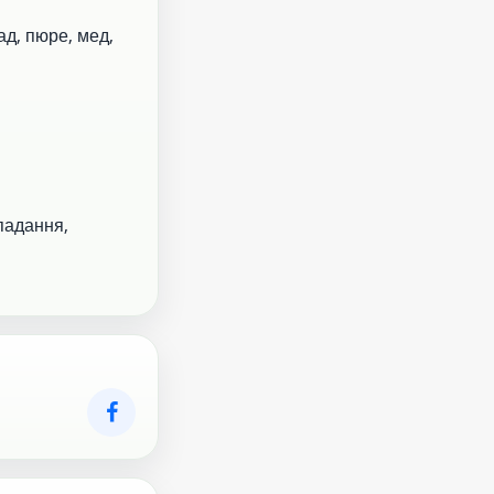
ад, пюре, мед,
падання,