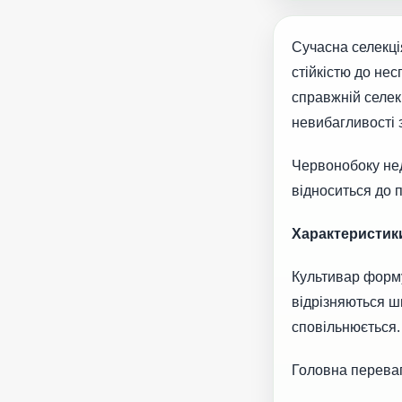
Сучасна селекці
стійкістю до не
справжній селекц
невибагливості 
Червонобоку нед
відноситься до п
Характеристик
Культивар форму
відрізняються ш
сповільнюється.
Головна переваг