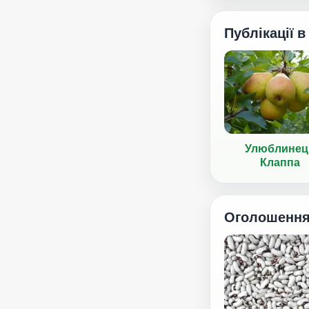
Публікації в
Улюблинец
Клаппа
Оголошенн