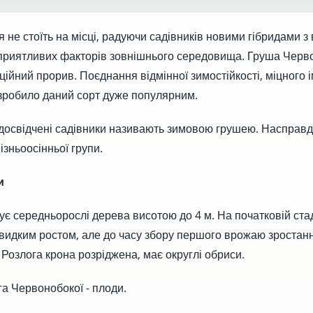
я не стоїть на місці, радуючи садівників новими гібридами з
сприятливих факторів зовнішнього середовища. Груша Черв
ійний прорив. Поєднання відмінної зимостійкості, міцного і
зробило даний сорт дуже популярним.
освідчені садівники називають зимовою грушею. Насправді
ізньоосінньої групи.
и
є середньорослі дерева висотою до 4 м. На початковій стад
видким ростом, але до часу збору першого врожаю зростан
 Розлога крона розріджена, має округлі обриси.
а Червонобокої - плоди.