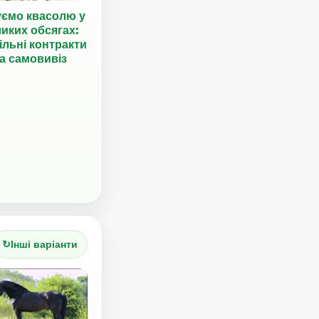
уємо квасолю у
иких обсягах:
ільні контракти
а самовивіз
↻
Інші варіанти