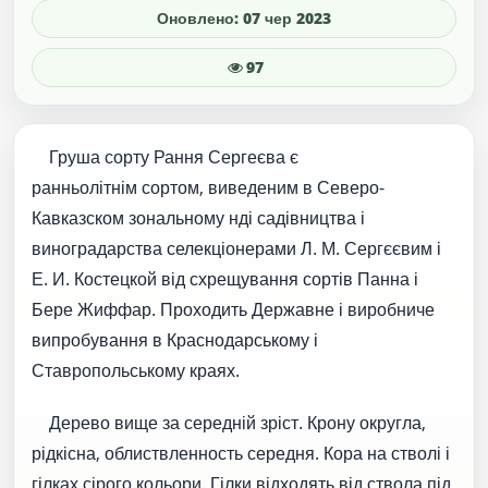
Оновлено: 07 чер 2023
97
Груша сорту Рання Сергеєва є
ранньолітнім сортом, виведеним в Северо-
Кавказском зональному нді садівництва і
виноградарства селекціонерами Л. М. Сергєєвим і
Е. И. Костецкой від схрещування сортів Панна і
Бере Жиффар. Проходить Державне і виробниче
випробування в Краснодарському і
Ставропольському краях.
Дерево вище за середній зріст. Крону округла,
рідкісна, облиствленность середня. Кора на стволі і
гілках сірого кольори. Гілки відходять від ствола під