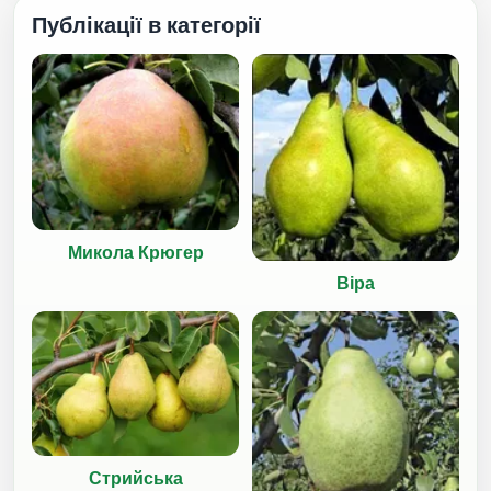
Публікації в категорії
Микола Крюгер
Віра
Стрийська