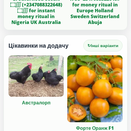
۝∭ (+2347088322648)
for money ritual in
۝∭ for instant
Europe Holland
money ritual in
Sweden Switzerland
Nigeria UK Australia
Abuja
Цікавинки на додачу
↻
Інші варіанти
Австралорп
Форте Оранж F1