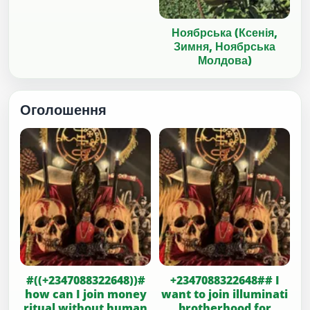
Ноябрська (Ксенія,
Зимня, Ноябрська
Молдова)
Оголошення
#((+2347088322648))#
+2347088322648## I
how can I join money
want to join illuminati
ritual without human
brotherhood for