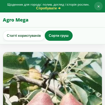
Щоденник для городу: полив, догляд і історія рослин.
×
Спробувати ➜
Agro Mega
Статті користувачів
Сорти груш