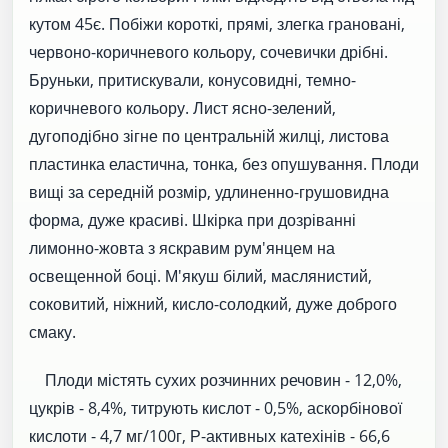
кутом 45є. Побіжи короткі, прямі, злегка грановані,
червоно-коричневого кольору, сочевички дрібні.
Бруньки, притискували, конусовидні, темно-
коричневого кольору. Лист ясно-зелений,
дугоподібно зігне по центральній жилці, листова
пластинка еластична, тонка, без опушування. Плоди
вищі за середній розмір, удлиненно-грушовидна
форма, дуже красиві. Шкірка при дозріванні
лимонно-жовта з яскравим рум'янцем на
освещенной боці. М'якуш білий, маслянистий,
соковитий, ніжний, кисло-солодкий, дуже доброго
смаку.
Плоди містять сухих розчинних речовин - 12,0%,
цукрів - 8,4%, титрують кислот - 0,5%, аскорбінової
кислоти - 4,7 мг/100г, Р-активных катехінів - 66,6