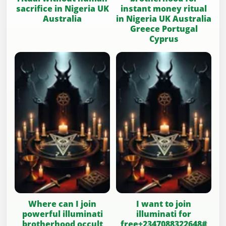
sacrifice in Nigeria UK
instant money ritual
Australia
in Nigeria UK Australia
Greece Portugal
Cyprus
Where can I join
I want to join
powerful illuminati
illuminati for
brotherhood occult
free+2347088322648#