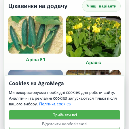
Цікавинки на додачу
↻
Інші варіанти
Аріна F1
Арахіс
Cookies на AgroMega
Ми використовуємо необхідні cookies для роботи сайту.
Аналітичні та рекламні cookies запускаються тільки після
вашого вибору.
Політика cookies
Тексель | Texel
Прийняти всі
Бельгійський
високольотний
Відхилити необов'язкові