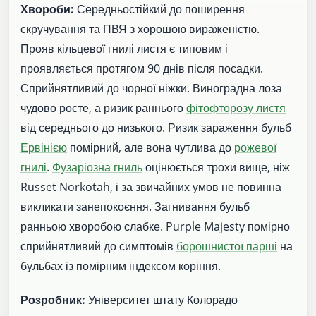
Хвороби:
Середньостійкий до поширення
скручування та ПВЯ з хорошою вираженістю.
Прояв кільцевої гнилі листя є типовим і
проявляється протягом 90 днів після посадки.
Сприйнятливий до чорної ніжки. Виноградна лоза
чудово росте, а ризик раннього
фітофторозу листя
від середнього до низького. Ризик зараження бульб
Ервінією
помірний, але вона чутлива до
рожевої
гнилі
.
Фузаріозна гниль
оцінюється трохи вище, ніж
Russet Norkotah, і за звичайних умов не повинна
викликати занепокоєння. Загнивання бульб
ранньою хворобою слабке. Purple Majesty помірно
сприйнятливий до симптомів
борошнистої парші
на
бульбах із помірним індексом коріння.
Розробник:
Університет штату Колорадо