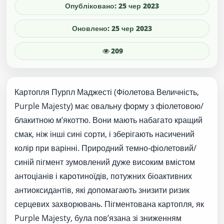
Опубліковано: 25 чер 2023
Оновлено: 25 чер 2023
209
Картопля Пурпл Маджесті (Фіолетова Величність,
Purple Majesty) має овальну форму з фіолетовою/
блакитною м’якоттю. Вони мають набагато кращий
смак, ніж інші сині сорти, і зберігають насичений
колір при варінні. Природний темно-фіолетовий/
синій пігмент зумовлений дуже високим вмістом
антоціанів і каротиноїдів, потужних біоактивних
антиоксидантів, які допомагають знизити ризик
серцевих захворювань. Пігментована картопля, як
Purple Majesty, була пов’язана зі зниженням