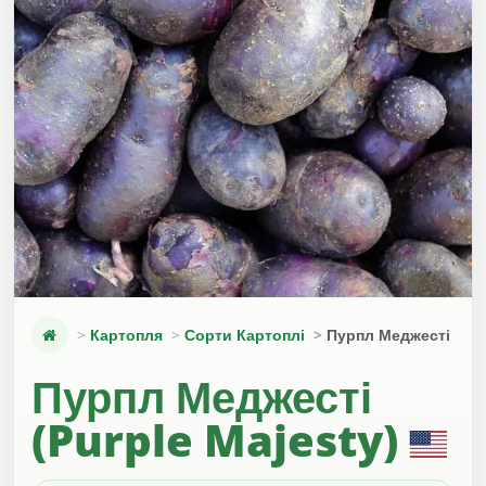
Картопля
Сорти Картоплі
Пурпл Меджесті (Pur
Пурпл Меджесті
(Purple Majesty)