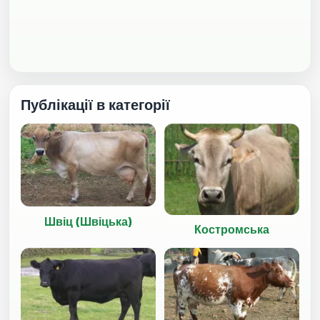
Публікації в категорії
Швіц (Швіцька)
Костромська