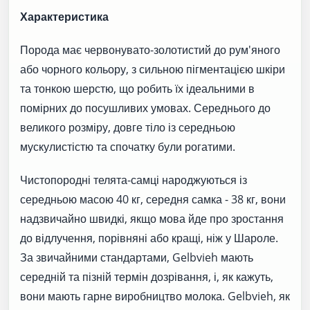
Характеристика
Порода має червонувато-золотистий до рум'яного
або чорного кольору, з сильною пігментацією шкіри
та тонкою шерстю, що робить їх ідеальними в
помірних до посушливих умовах. Середнього до
великого розміру, довге тіло із середньою
мускулистістю та спочатку були рогатими.
Чистопородні телята-самці народжуються із
середньою масою 40 кг, середня самка - 38 кг, вони
надзвичайно швидкі, якщо мова йде про зростання
до відлучення, порівняні або кращі, ніж у Шароле.
За звичайними стандартами, Gelbvieh мають
середній та пізній термін дозрівання, і, як кажуть,
вони мають гарне виробництво молока. Gelbvieh, як