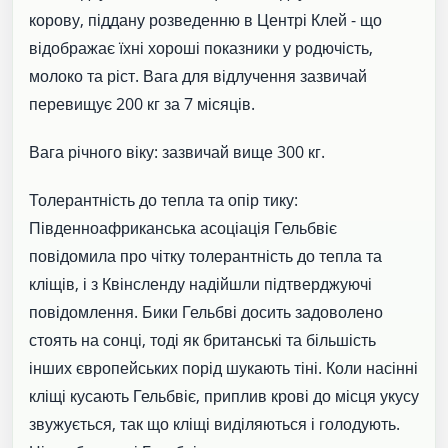
корову, піддану розведенню в Центрі Клей - що
відображає їхні хороші показники у родючість,
молоко та ріст. Вага для відлучення зазвичай
перевищує 200 кг за 7 місяців.
Вага річного віку: зазвичай вище 300 кг.
Толерантність до тепла та опір тику:
Південноафриканська асоціація Гельбвіє
повідомила про чітку толерантність до тепла та
кліщів, і з Квінсленду надійшли підтверджуючі
повідомлення. Бики Гельбві досить задоволено
стоять на сонці, тоді як британські та більшість
інших європейських порід шукають тіні. Коли насінні
кліщі кусають Гельбвіє, приплив крові до місця укусу
звужується, так що кліщі виділяються і голодують.