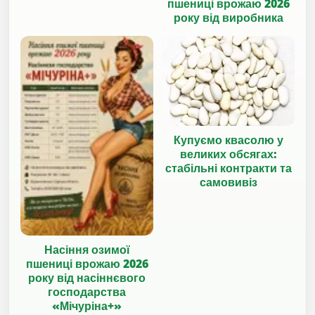
пшениці врожаю 2026
року від виробника
Купуємо квасолю у
великих обсягах:
стабільні контракти та
самовивіз
Насіння озимої
пшениці врожаю 2026
року від насіннєвого
господарства
«Мічуріна+»