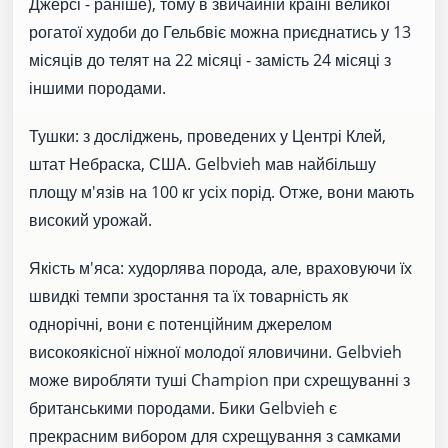
Джерсі - раніше), тому в звичайній країні великої
рогатої худоби до Гельбвіє можна приєднатись у 13
місяців до телят на 22 місяці - замість 24 місяці з
іншими породами.
Тушки: з досліджень, проведених у Центрі Клей,
штат Небраска, США. Gelbvieh мав найбільшу
площу м'язів на 100 кг усіх порід. Отже, вони мають
високий урожай.
Якість м'яса: худорлява порода, але, враховуючи їх
швидкі темпи зростання та їх товарність як
однорічні, вони є потенційним джерелом
високоякісної ніжної молодої яловичини. Gelbvieh
може виробляти туші Champion при схрещуванні з
британськими породами. Бики Gelbvieh є
прекрасним вибором для схрещування з самками