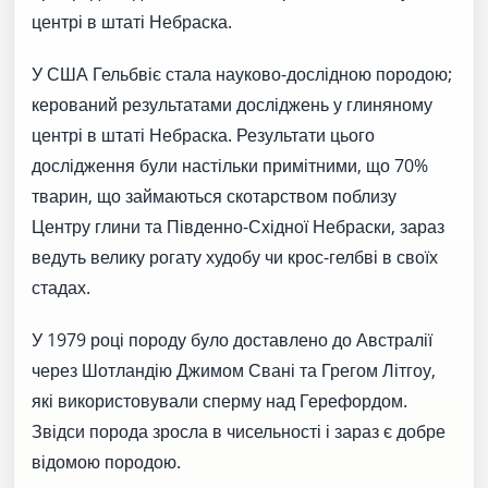
центрі в штаті Небраска.
У США Гельбвіє стала науково-дослідною породою;
керований результатами досліджень у глиняному
центрі в штаті Небраска. Результати цього
дослідження були настільки примітними, що 70%
тварин, що займаються скотарством поблизу
Центру глини та Південно-Східної Небраски, зараз
ведуть велику рогату худобу чи крос-гелбві в своїх
стадах.
У 1979 році породу було доставлено до Австралії
через Шотландію Джимом Свані та Грегом Літгоу,
які використовували сперму над Герефордом.
Звідси порода зросла в чисельності і зараз є добре
відомою породою.