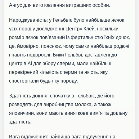
Ангус для виготовлення виграшних особин.
Народжуваність: у Гельбвіє було найбільше яєчок
усіх порід у дослідженні Центру Клей, і оскільки
розмір яєчок пов’язаний із фертильністю їхніх дочок,
це, ймовірно, пояснює, чому самки найбільш родючі
і навіть недорослі. Бики Гельбві, доставлені до
центрів AI для збору сперми, мали найбільш
перевірений кількість сперми та якість, яку
спостерігали будь-яку породу.
Здатність доїння: спочатку в Гельбвіє, де його
розводять для виробництва молока, а також
яловичини, вони мають виняткове вим'я та доїльну
здатність.
Вага відлучення: найвища вага відлучення на