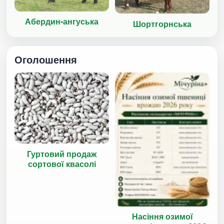
Абердин-ангуська
Шортгорнська
Оголошення
Гуртовий продаж
сортової квасолі
Насіння озимої