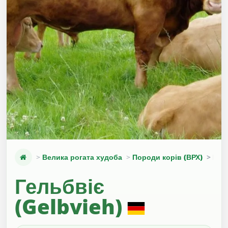
Велика рогата худоба
Породи корів (ВРХ)
Гель
Гельбвіє
(Gelbvieh)