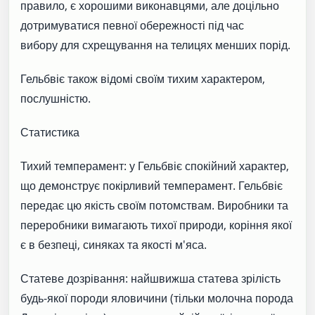
правило, є хорошими виконавцями, але доцільно
дотримуватися певної обережності під час
вибору для схрещування на телицях менших порід.
Гельбвіє також відомі своїм тихим характером,
послушністю.
Статистика
Тихий темперамент: у Гельбвіє спокійний характер,
що демонструє покірливий темперамент. Гельбвіє
передає цю якість своїм потомствам. Виробники та
переробники вимагають тихої природи, коріння якої
є в безпеці, синяках та якості м'яса.
Статеве дозрівання: найшвижша статева зрілість
будь-якої породи яловичини (тільки молочна порода