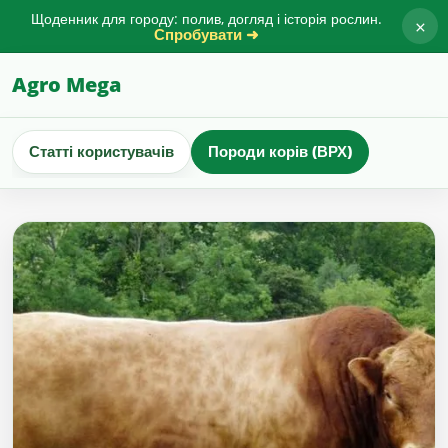
Щоденник для городу: полив, догляд і історія рослин.
×
Спробувати ➜
Agro Mega
Статті користувачів
Породи корів (ВРХ)