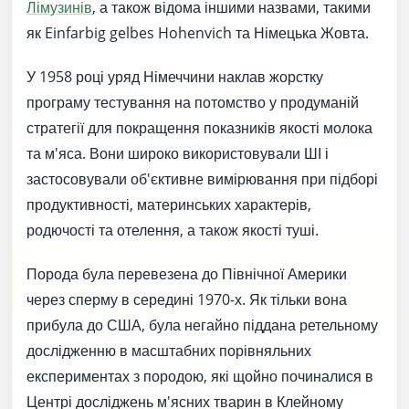
Лімузинів
, а також відома іншими назвами, такими
як Einfarbig gelbes Hohenvich та Німецька Жовта.
У 1958 році уряд Німеччини наклав жорстку
програму тестування на потомство у продуманій
стратегії для покращення показників якості молока
та м'яса. Вони широко використовували ШІ і
застосовували об'єктивне вимірювання при підборі
продуктивності, материнських характерів,
родючості та отелення, а також якості туші.
Порода була перевезена до Північної Америки
через сперму в середині 1970-х. Як тільки вона
прибула до США, була негайно піддана ретельному
дослідженню в масштабних порівняльних
експериментах з породою, які щойно починалися в
Центрі досліджень м'ясних тварин в Клейному