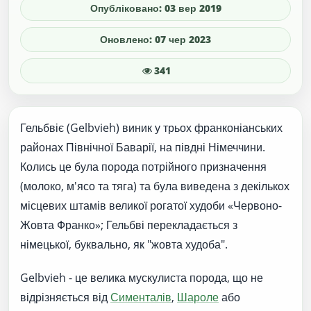
Опубліковано: 03 вер 2019
Оновлено: 07 чер 2023
341
Гельбвіє (Gelbvieh) виник у трьох франконіанських
районах Північної Баварії, на півдні Німеччини.
Колись це була порода потрійного призначення
(молоко, м'ясо та тяга) та була виведена з декількох
місцевих штамів великої рогатої худоби «Червоно-
Жовта Франко»; Гельбві перекладається з
німецької, буквально, як "жовта худоба".
Gelbvieh - це велика мускулиста порода, що не
відрізняється від
Сименталів
,
Шароле
або