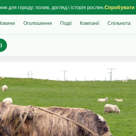
Спробувати
ик для городу: полив, догляд і історія рослин.
Новини
Оголошення
Події
Компанії
Спільнота
)