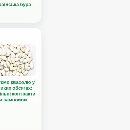
раїнська бура
уємо квасолю у
иких обсягах:
ільні контракти
а самовивіз