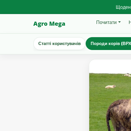
Щоденн
Почитати
Agro Mega
Статті користувачів
Породи корів (ВРХ