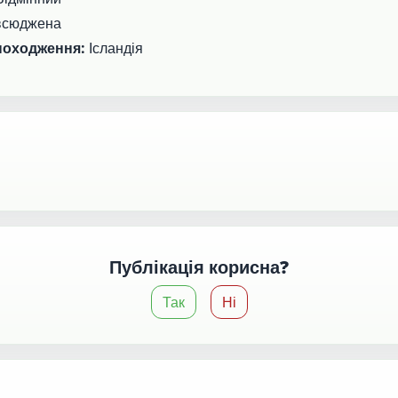
всюджена
 походження:
Ісландія
Публікація корисна?
Так
Ні