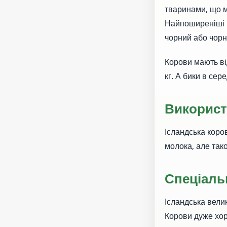
тваринами, що м
Найпоширеніші к
чорний або чорн
Корови мають ві
кг. А бики в сере
Використ
Ісландська коро
молока, але так
Спеціаль
Ісландська вели
Корови дуже хор