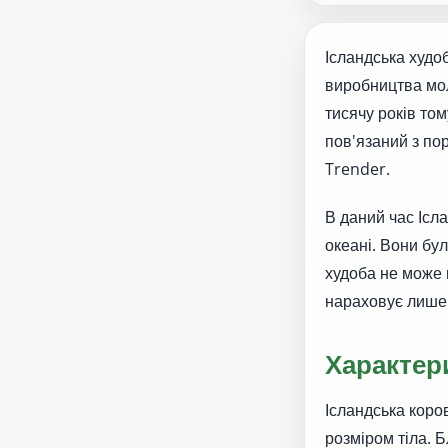
Ісландська худо
виробництва мол
тисячу років том
пов'язаний з по
Trender.
В даний час Ісл
океані. Вони бу
худоба не може в
нараховує лише 
Характер
Ісландська коро
розміром тіла. 