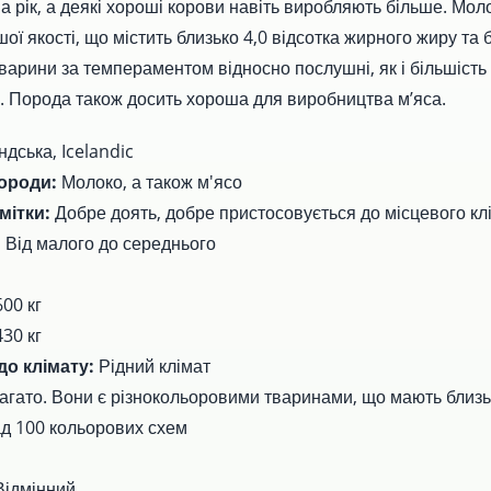
а рік, а деякі хороші корови навіть виробляють більше. Мол
ої якості, що містить близько 4,0 відсотка жирного жиру та 
Тварини за темпераментом відносно послушні, як і більшість
. Порода також досить хороша для виробництва м’яса.
ндська, Icelandic
ороди:
Молоко, а також м'ясо
мітки:
Добре доять, добре пристосовується до місцевого клі
:
Від малого до середнього
00 кг
30 кг
до клімату:
Рідний клімат
агато. Вони є різнокольоровими тваринами, що мають близь
ад 100 кольорових схем
Відмінний