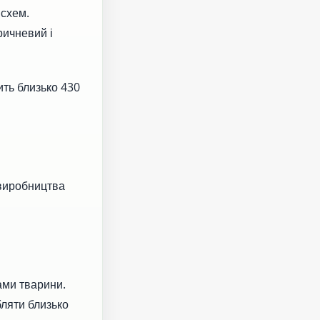
 схем.
ричневий і
ить близько 430
 виробництва
ами тварини.
ляти близько