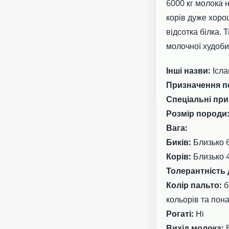
6000 кг молока н
корів дуже хорош
відсотка білка. 
молочної худоби
Інші назви:
Ісла
Призначення п
Спеціальні при
Розмір породи
Вага:
Биків:
Близько 6
Корів:
Близько 4
Толерантність 
Колір пальто:
б
кольорів та пон
Рогаті:
Ні
Вихід молока: