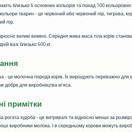
ають близько 6 основних кольорів та понад 100 кольорових
ольори тварин - це червоний або червоний пір, тигрова, ко
ий пір.
дносно великі вимені. Середня жива маса тіла корів станов
дній вазі близько 600 кг.
ання
ва - це молочна порода корів. Їх вирощують переважно для
ож добре для виробництва м'яса.
ні примітки
ка рогата худоба - це витривалі та відносно менші за розмір
оші виробники молока. І в середньому корови можуть вироб