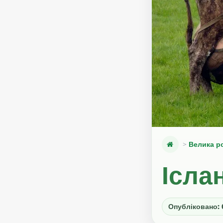
Велика р
Ісла
Опубліковано: 