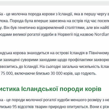
ба - це молочна порода корови з Ісландії, яка в першу чергу
ока. Порода була вперше завезена на острів під час поселе
у. Він був генетично відокремлений століттями, але він найб
родами великої рогатої худоби в Норвегії під назвою Nordla
андська корова знаходиться на острові Ісландія в Північно
ли захищені суворими заходами щодо профілактики захворюв
возитись до Ісландії. На сьогодні загальна чисельність Ісла
75 000, включаючи близько 30 000 корів, що годують.
истика Ісландської породи корів
ва - це породи молочної рогатої худоби меншого розміру з 
Близько 95 відсотків тварин природно опитуються. Вони є р