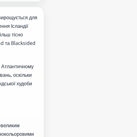
 вирощується для
ння Ісландії
ільш тісно
nd та Blacksided
му Атлантичному
ань, оскільки
ндської худоби
невеликим
ізнокольоровими