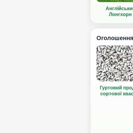
Англійськи
Лонгхорн
Оголошенн
Гуртовий про
сортової ква