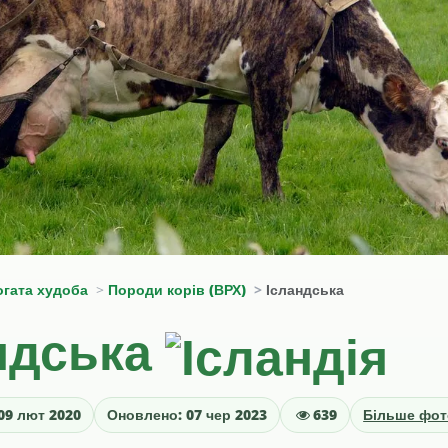
огата худоба
Породи корів (ВРХ)
Ісландська
ндська
09 лют 2020
Оновлено: 07 чер 2023
639
Більше фот