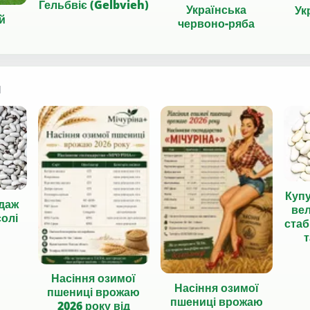
Гельбвіє (Gelbvieh)
Українська
Ук
й
червоно-ряба
я
Куп
даж
вел
солі
стаб
т
Насіння озимої
Насіння озимої
пшениці врожаю
пшениці врожаю
2026 року від