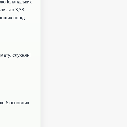
око Ісландських
близько 3,33
 інших порід
мату, слухняні
ко 6 основних