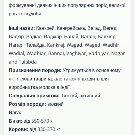
формуванні деяких інших популярних порід великої
рогатої худоби.
Інші назви:
Канкрей, Канкрейська, Вагад, Вегед,
Вадхір, Вадіал, Вадхіар, Банай, Вагіяр, Вадхіяр,
Нагар і Талабда. Kankrej, Wagad, Waged, Wadhir,
Wadial, Wadhiar, Bannai, Vaghiyar, Vadhiyar, Nagar
and Talabda
Призначення породи:
Утримується в основному
як тяглова тварина, але також підходить для
виробництва молока в Індії
Спеціальні примітки:
Тяжкий, активний
Розмір породи:
важкий
Вага:
Бики:
від 550-570 кг
Корови:
від 330-370 кг