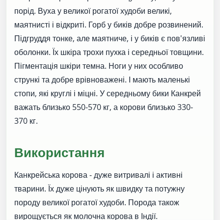
порід. Вуха у великої рогатої худоби великі,
маятнисті і відкриті. Горб у биків добре розвинений.
Підгруддя тонке, але маятниче, і у биків є пов'язливі
оболонки. Їх шкіра трохи пухка і середньої товщини.
Пігментація шкіри темна. Ноги у них особливо
стрункі та добре врівноважені. І мають маленькі
стопи, які круглі і міцні. У середньому бики Канкрей
важать близько 550-570 кг, а корови близько 330-
370 кг.
Використання
Канкрейська корова - дуже витривалі і активні
тварини. Їх дуже цінують як швидку та потужну
породу великої рогатої худоби. Порода також
вирощується як молочна корова в Індії.