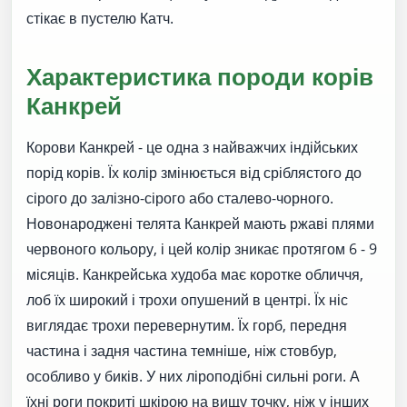
стікає в пустелю Катч.
Характеристика породи корів
Канкрей
Корови Канкрей - це одна з найважчих індійських
порід корів. Їх колір змінюється від сріблястого до
сірого до залізно-сірого або сталево-чорного.
Новонароджені телята Канкрей мають ржаві плями
червоного кольору, і цей колір зникає протягом 6 - 9
місяців. Канкрейська худоба має коротке обличчя,
лоб їх широкий і трохи опушений в центрі. Їх ніс
виглядає трохи перевернутим. Їх горб, передня
частина і задня частина темніше, ніж стовбур,
особливо у биків. У них ліроподібні сильні роги. А
їхні роги покриті шкірою на вищу точку, ніж у інших