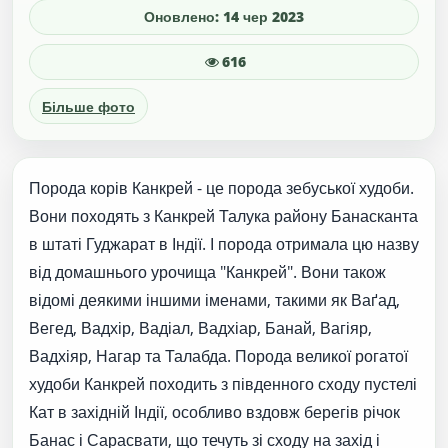
Оновлено: 14 чер 2023
616
Більше фото
Порода корів Канкрей - це порода зебуської худоби.
Вони походять з Канкрей Талука району Банасканта
в штаті Гуджарат в Індії. І порода отримала цю назву
від домашнього урочища "Канкрей". Вони також
відомі деякими іншими іменами, такими як Ваґад,
Вегед, Вадхір, Вадіал, Вадхіар, Банай, Вагіяр,
Вадхіяр, Нагар та Талабда. Порода великої рогатої
худоби Канкрей походить з південного сходу пустелі
Кат в західній Індії, особливо вздовж берегів річок
Банас і Сарасвати, що течуть зі сходу на захід і