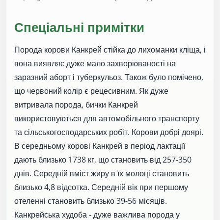
Спеціальні примітки
Порода корови Канкрей стійка до лихоманки кліща, і
вона виявляє дуже мало захворюваності на
заразний аборт і туберкульоз. Також було помічено,
що червоний колір є рецесивним. Як дуже
витривала порода, бички Канкрей
використовуються для автомобільного транспорту
та сільськогосподарських робіт. Корови добрі доярі.
В середньому корові Канкрей в період лактації
дають близько 1738 кг, що становить від 257-350
днів. Середній вміст жиру в їх молоці становить
близько 4,8 відсотка. Середній вік при першому
отеленні становить близько 39-56 місяців.
Канкрейська худоба - дуже важлива порода у