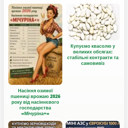
Купуємо квасолю у
великих обсягах:
стабільні контракти та
самовивіз
Насіння озимої
пшениці врожаю 2026
року від насіннєвого
господарства
«Мічуріна+»