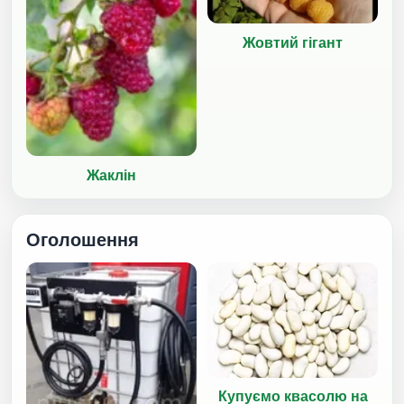
Жовтий гігант
Жаклін
Оголошення
Купуємо квасолю на