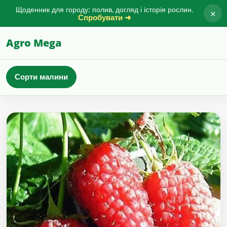
Щоденник для городу: полив, догляд і історія рослин.
×
Спробувати ➜
Agro Mega
Сорти малини