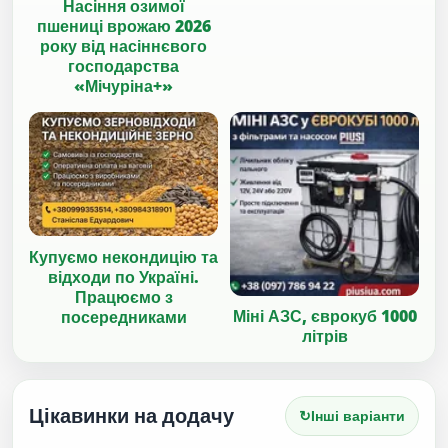
Насіння озимої
пшениці врожаю 2026
року від насіннєвого
господарства
«Мічуріна+»
Купуємо некондицію та
відходи по Україні.
Працюємо з
Міні АЗС, єврокуб 1000
посередниками
літрів
Цікавинки на додачу
↻
Інші варіанти