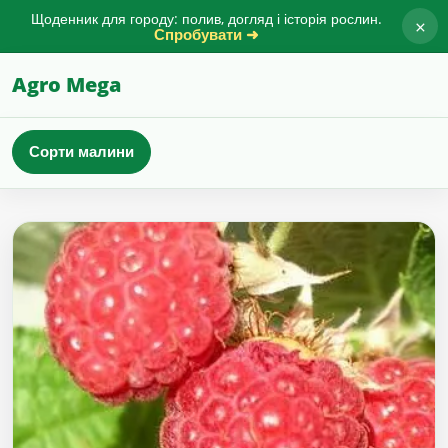
Щоденник для городу: полив, догляд і історія рослин.
×
Спробувати ➜
Agro Mega
Сорти малини