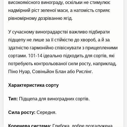
високоякісного винограду, оскільки не стимулює
надмірний ріст зеленої маси, а натомість сприяє
рівномірному дозріванню ягід.
У сучасному виноградарстві важливо підбирати
підщепу не лише за її стійкістю до хвороб, а й за
здатністю гармонійно співіснувати з прищепленими
сортами. 101-14 ідеально підходить для сортів, які
потребують контрольованої сили росту, наприклад,
Піно Нуар, Совіньйон Блан або Рислінг.
Характеристика сорту
Тип:
Підщепа для виноградних сортів.
Сила росту:
Середня.
Коренева система:
Глибока, добре розгалужена.