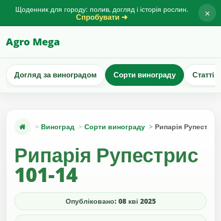
Щоденник для городу: полив, догляд і історія рослин.
×
Спробувати ➜
Agro Mega
Догляд за виноградом
Сорти винограду
Статті 
Виноград
Сорти винограду
Рипарія Рупестрис
Рипарія Рупестрис
101-14
Опубліковано: 08 кві 2025