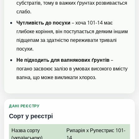
субстратів, тому в важких ґрунтах розвивається
слабо.
Чутливість до посухи
– хоча 101-14 має
глибоке коріння, він поступається деяким іншим
підщепам за здатністю переживати тривалі
посухи.
Не підходить для вапнякових ґрунтів
–
погано засвоює залізо в умовах високого вмісту
вапна, що може викликати хлороз.
ДАНІ РЕЄСТРУ
Сорт у реєстрі
Назва сорту
Рипарія x Рупестрис 101-
(українською)
14