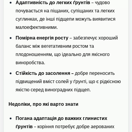
Адаптивність до легких ґрунтів
– чудово
почувається на піщаних, супіщаних та легких
суглинках, де інші підщепи можуть виявитися
малоефективними.
Помірна енергія росту
– забезпечує хороший
баланс між вегетативним ростом та
плодоношенням, що ідеально для якісного
виноробства.
Стійкість до засолення –
добре переносить
підвищений вміст солей у ґрунті, що є рідкісною
якістю серед виноградних підщеп.
Недоліки, про які варто знати
Погана адаптація до важких глинистих
ґрунтів
– коріння потребує добре аерованих