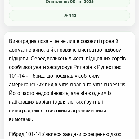
Оновлено: 08 кві 2025
112
Виноградна лоза – це не лише соковиті грона й
ароматне вино, а й справжнє мистецтво підбору
підщепи. Серед великої кількості підщепних сортів
особливої уваги заслуговує Рипарія х Рупестрис
101-14 – гібрид, що поєднав у собі силу
американських видів Vitis riparia та Vitis rupestris.
Його часто недооцінюють, але він є одним із
найкращих варіантів для легких ґрунтів і
виноградників із високими агрономічними
вимогами.
Гібрид 101-14 з’явився завдяки схрещенню двох