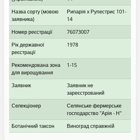
Назва сорту (мовою
Рипарія x Рупестрис 101-
заявника)
14
Номер реєстрації
76073007
Рік державної
1978
реєстрації
Рекомендована зона
1-15
для вирощування
Заявник
Заявник не
зареєстрований
Селекціонер
Селянське фермерське
господарство "Арія - Н"
Ботанічний таксон
Виноград справжній