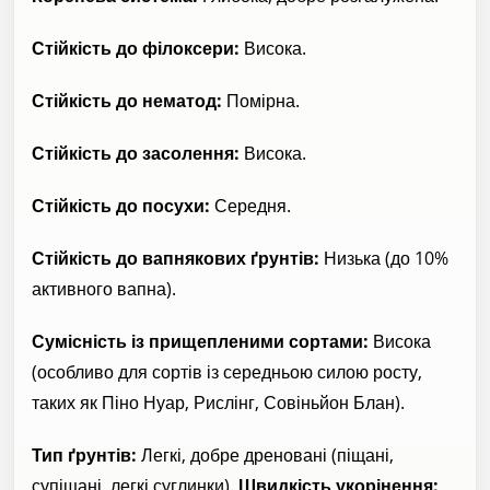
Стійкість до філоксери:
Висока.
Стійкість до нематод:
Помірна.
Стійкість до засолення:
Висока.
Стійкість до посухи:
Середня.
Стійкість до вапнякових ґрунтів:
Низька (до 10%
активного вапна).
Сумісність із прищепленими сортами:
Висока
(особливо для сортів із середньою силою росту,
таких як Піно Нуар, Рислінг, Совіньйон Блан).
Тип ґрунтів:
Легкі, добре дреновані (піщані,
супіщані, легкі суглинки).
Швидкість укорінення: