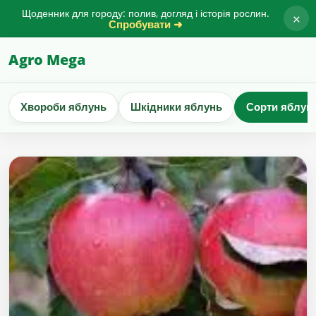
Щоденник для городу: полив, догляд і історія рослин.
×
Спробувати ➜
Agro Mega
Хвороби яблунь
Шкідники яблунь
Сорти яблун