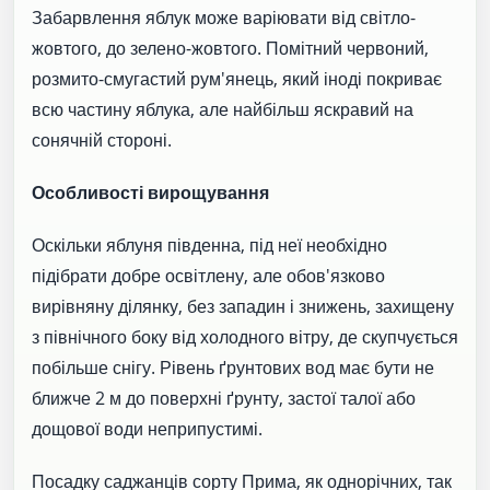
Забарвлення яблук може варіювати від світло-
жовтого, до зелено-жовтого. Помітний червоний,
розмито-смугастий рум'янець, який іноді покриває
всю частину яблука, але найбільш яскравий на
сонячній стороні.
Особливості вирощування
Оскільки яблуня південна, під неї необхідно
підібрати добре освітлену, але обов'язково
вирівняну ділянку, без западин і знижень, захищену
з північного боку від холодного вітру, де скупчується
побільше снігу. Рівень ґрунтових вод має бути не
ближче 2 м до поверхні ґрунту, застої талої або
дощової води неприпустимі.
Посадку саджанців сорту Прима, як однорічних, так