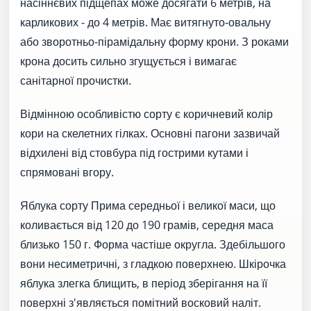
насіннєвих підщепах може досягати 6 метрів, на
карликових - до 4 метрів. Має витягнуто-овальну
або зворотньо-пірамідальну форму крони. З роками
крона досить сильно згущується і вимагає
санітарної прочистки.
Відмінною особливістю сорту є коричневий колір
кори на скелетних гілках. Основні пагони зазвичай
відхилені від стовбура під гострими кутами і
спрямовані вгору.
Яблука сорту Прима середньої і великої маси, що
коливається від 120 до 190 грамів, середня маса
близько 150 г. Форма частіше округла. Здебільшого
вони несиметричні, з гладкою поверхнею. Шкірочка
яблука злегка блищить, в період зберігання на її
поверхні з'являється помітний восковий наліт.