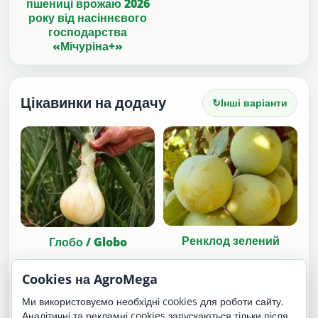
пшениці врожаю 2026
року від насіннєвого
господарства
«Мічуріна+»
Цікавинки на додачу
↻
Інші варіанти
Ренклод зелений
Глобо / Globo
Cookies на AgroMega
Ми використовуємо необхідні cookies для роботи сайту.
Аналітичні та рекламні cookies запускаються тільки після