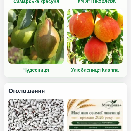
Пам'яті Яковлєва
Самарська красуня
Чудесниця
Улюблениця Клаппа
Оголошення