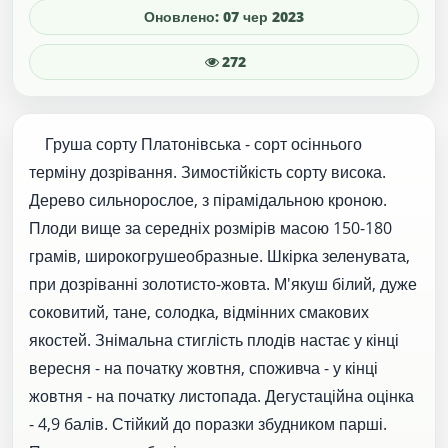
Оновлено: 07 чер 2023
272
Груша сорту Платонівська - сорт осіннього
терміну дозрівання. Зимостійкість сорту висока.
Дерево сильнорослое, з пірамідальною кроною.
Плоди вище за середніх розмірів масою 150-180
грамів, широкогрушеобразные. Шкірка зеленувата,
при дозріванні золотисто-жовта. М'якуш білий, дуже
соковитий, тане, солодка, відмінних смакових
якостей. Знімальна стиглість плодів настає у кінці
вересня - на початку жовтня, споживча - у кінці
жовтня - на початку листопада. Дегустаційна оцінка
- 4,9 балів. Стійкий до поразки збудником парші.