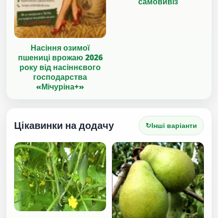
самовивіз
Насіння озимої
пшениці врожаю 2026
року від насіннєвого
господарства
«Мічуріна+»
Цікавинки на додачу
↻
Інші варіанти