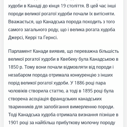
худоби в Канаді до кінця 19 століття. В цей час інші
породи великої рогатої худоби почали їх витісняти.
Вважається, що Канадська порода походить з того
самого загального роду, що і велика рогата худоба
Джерсі, Керрі та Гернсі.
Парламент Канади виявив, що переважна більшість
великої рогатої худоби в Квебеку була Канадською в
1850 р. Тому вони почали відмовляти від породи і
незабаром порода отримала конкуренцію з інших
порід великої рогатої худоби. У 1886 році пара
чоловіків створила статтю, а тоді в 1895 році була
створена асоціація французьких канадських
тваринників для запобігання вимерленню породи.
Тоді Канадська худоба отримала визнання пізніше в
1901 році за найбільш прибуткову молочну породу