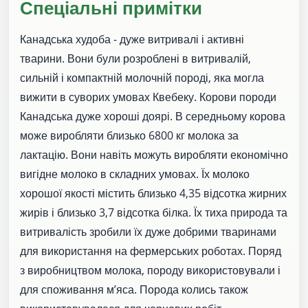
Спеціальні примітки
Канадська худоба - дуже витривалі і активні
тварини. Вони були розроблені в витривалій,
сильній і компактній молочній породі, яка могла
вижити в суворих умовах Квебеку. Корови породи
Канадська дуже хороші доярі. В середньому корова
може виробляти близько 6800 кг молока за
лактацію. Вони навіть можуть виробляти економічно
вигідне молоко в складних умовах. Їх молоко
хорошої якості містить близько 4,35 відсотка жирних
жирів і близько 3,7 відсотка білка. Їх тиха природа та
витривалість зробили їх дуже добрими тваринами
для використання на фермерських роботах. Поряд
з виробництвом молока, породу використовували і
для споживання м’яса. Порода колись також