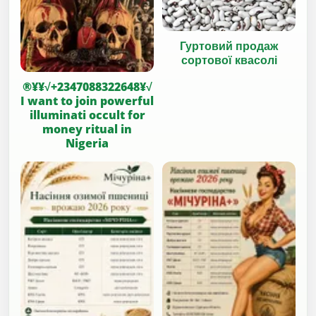
Гуртовий продаж
сортової квасолі
®¥¥√+2347088322648¥√
I want to join powerful
illuminati occult for
money ritual in
Nigeria