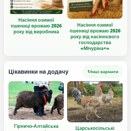
Насіння озимої
Насіння озимої
пшениці врожаю 2026
пшениці врожаю 2026
року від виробника
року від насіннєвого
господарства
«Мічуріна+»
Цікавинки на додачу
↻
Інші варіанти
Гірничо-Алтайська
Царськосільські