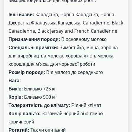
використовувалася для чорнових робіт.
Інші назви:
Канадська, Чорна Канадська, Чорна
Джерсі та Французька Канадська, Canadienne, Black
Canadienne, Black Jersey and French Canadienne
Призначення породи:
В основному молоко
Спеціальні примітки:
Зимостійка, міцна, хороша
для виробництва молока, хороша якість молока,
хороша для м'яса, для чорнової роботи
Розмір породи:
Від малого до середнього
Вага:
Биків:
Близько 725 кг
Корів:
Близько 500 кг
Толерантність до клімату:
Рідний клімат
Колір пальто:
Зазвичай чорний або темно-
коричневий
Рогатий:
Так чи опитаний