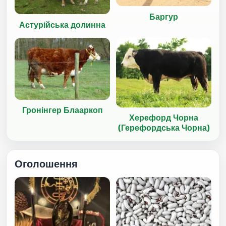
Баргур
Астурійська долинна
Гронінгер Блааркоп
Херефорд Чорна
(Герефордська Чорна)
Оголошення